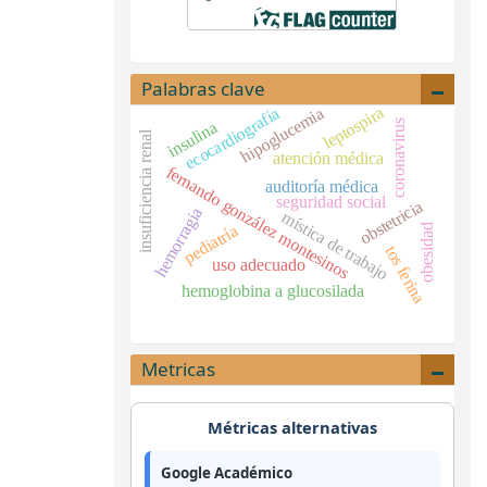
Palabras clave
leptospira
ecocardiografía
hipoglucemia
coronavirus
insulina
insuficiencia renal
atención médica
fernando gonzález montesinos
auditoría médica
seguridad social
obstetricia
hemorragia
mística de trabajo
pediatría
obesidad
tos ferina
uso adecuado
hemoglobina a glucosilada
Metricas
Métricas alternativas
Google Académico