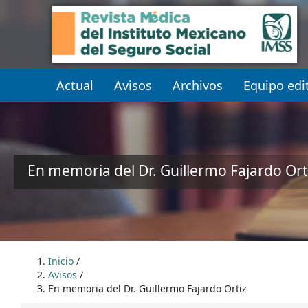
##plugins.themes.themeEleven
##plugins.themes.themeEleven.accessible_menu.main_navi
##plugins.themes.themeEleven.accessible_menu.main_cont
##plugins.themes.themeEleven.accessible_menu.sidebar##
Actual
Avisos
Archivos
Equipo edit
En memoria del Dr. Guillermo Fajardo Ort
Inicio
/
Avisos
/
En memoria del Dr. Guillermo Fajardo Ortiz