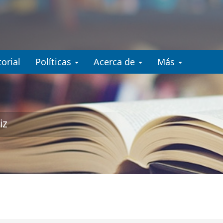
.accessible_menu.label##
gation##
ent##
orial
Políticas
Acerca de
Más
iz