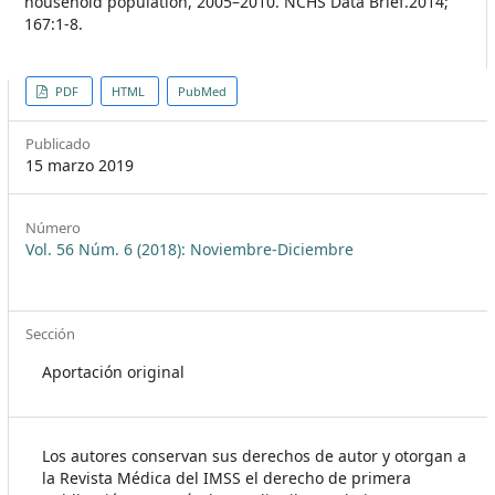
household population, 2005–2010. NCHS Data Brief.2014;
167:1-8.
##plugins.themes.themeEleven
PDF
HTML
PubMed
Publicado
15 marzo 2019
Número
Vol. 56 Núm. 6 (2018): Noviembre-Diciembre
Sección
Aportación original
Los autores conservan sus derechos de autor y otorgan a
la Revista Médica del IMSS el derecho de primera