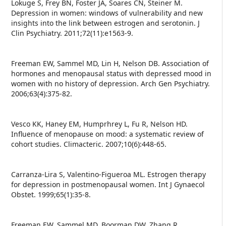
Lokuge S, Frey BN, Foster JA, Soares CN, Steiner M.
Depression in women: windows of vulnerability and new
insights into the link between estrogen and serotonin. J
Clin Psychiatry. 2011;72(11):e1563-9.
Freeman EW, Sammel MD, Lin H, Nelson DB. Association of
hormones and menopausal status with depressed mood in
women with no history of depression. Arch Gen Psychiatry.
2006;63(4):375-82.
Vesco KK, Haney EM, Humprhrey L, Fu R, Nelson HD.
Influence of menopause on mood: a systematic review of
cohort studies. Climacteric. 2007;10(6):448-65.
Carranza-Lira S, Valentino-Figueroa ML. Estrogen therapy
for depression in postmenopausal women. Int J Gynaecol
Obstet. 1999;65(1):35-8.
Freeman EW, Sammel MD, Boorman DW, Zhang R.