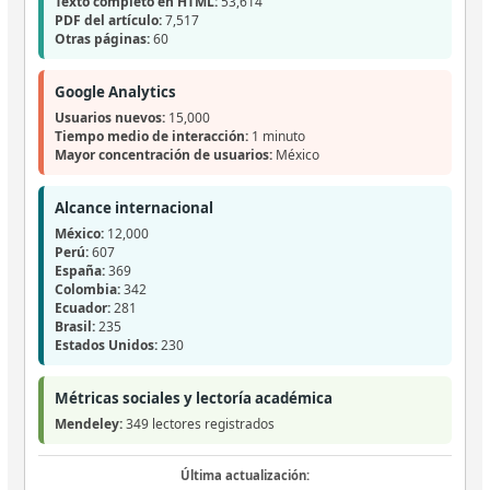
Texto completo en HTML:
53,614
PDF del artículo:
7,517
Otras páginas:
60
Google Analytics
Usuarios nuevos:
15,000
Tiempo medio de interacción:
1 minuto
Mayor concentración de usuarios:
México
Alcance internacional
México:
12,000
Perú:
607
España:
369
Colombia:
342
Ecuador:
281
Brasil:
235
Estados Unidos:
230
Métricas sociales y lectoría académica
Mendeley:
349 lectores registrados
Última actualización: