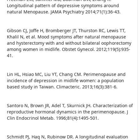
Longitudinal pattern of depressive symptoms around
natural Menopause. JAMA Psychiatry 2014;71(1):36-43.
Gibson CJ, Joffe H, Bromberger JT, Thurston RC, Lewis TT,
Khalil N, et al. Mood symptoms after natural menopause
and hysterectomy with and without bilateral oophorectomy
among women in midlife. Obstet Gynecol. 2012;119(5):935-
41.
Lin HL, Hsiao MC, Liu YT, Chang CM. Perimenopause and
incidence of depression in midlife women: a population
based study in Taiwan. Climacteric. 2013;16(3):381-6.
Santoro N, Brown JR, Adel T, Skurnick JH. Characterization of
reproductive hormonal dynamics in the perimenopause. J
Clin Endocrinol Metab. 1996;81(4):1495-501.
Schmidt PJ, Haq N, Rubinow DR. A longitudinal evaluation