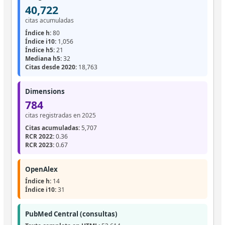
40,722
citas acumuladas
Índice h:
80
Índice i10:
1,056
Índice h5:
21
Mediana h5:
32
Citas desde 2020:
18,763
Dimensions
784
citas registradas en 2025
Citas acumuladas:
5,707
RCR 2022:
0.36
RCR 2023:
0.67
OpenAlex
Índice h:
14
Índice i10:
31
PubMed Central (consultas)