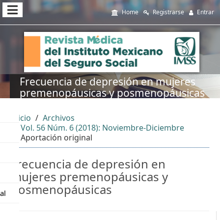
##plugins.themes.themeEleven
Home
Registrarse
Entrar
##plugins.themes.themeEleven.accessible_menu.main_navi
##plugins.themes.themeEleven.accessible_menu.main_cont
##plugins.themes.themeEleven.accessible_menu.sidebar##
Frecuencia de depresión en mujeres
premenopáusicas y posmenopáusicas
Inicio
Archivos
Vol. 56 Núm. 6 (2018): Noviembre-Diciembre
Aportación original
Frecuencia de depresión en
mujeres premenopáusicas y
posmenopáusicas
al