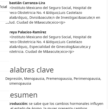
##plugins.themes.themeEleve
Sebastián Carranza-Lira
icial
<p>Instituto Mexicano del Seguro Social, Hospital de
Gineco Obstetricia No. 4 &ldquo;Luis Castelazo
Ayala&rdquo;, Divisi&oacute;n de Investigaci&oacute;n en
Salud. Ciudad de M&eacute;xico</p>
Mireya Palacios-Ramírez
<p>Instituto Mexicano del Seguro Social, Hospital de
Gineco Obstetricia No. 4 &ldquo;Luis Castelazo
Ayala&rdquo;, Especialidad de Ginecolog&iacute;a y
Obstetricia. Ciudad de M&eacute;xico</p>
Palabras clave
Depresión, Menopausia, Premenopausia, Perimenopausia,
Posmenopausia
Resumen
Introducción:
se sabe que los cambios hormonales influyen
en el estado de ánimo, la mujer presenta cambios