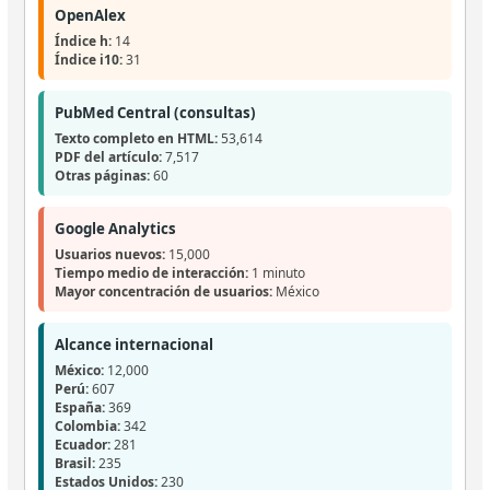
OpenAlex
Índice h:
14
Índice i10:
31
PubMed Central (consultas)
Texto completo en HTML:
53,614
PDF del artículo:
7,517
Otras páginas:
60
Google Analytics
Usuarios nuevos:
15,000
Tiempo medio de interacción:
1 minuto
Mayor concentración de usuarios:
México
Alcance internacional
México:
12,000
Perú:
607
España:
369
Colombia:
342
Ecuador:
281
Brasil:
235
Estados Unidos:
230