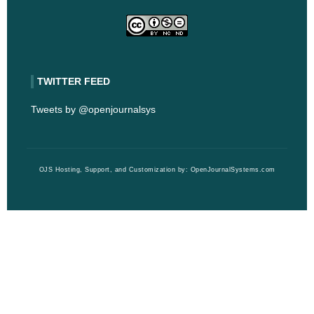
TWITTER FEED
Tweets by @openjournalsys
OJS Hosting, Support, and Customization by:
OpenJournalSystems.com