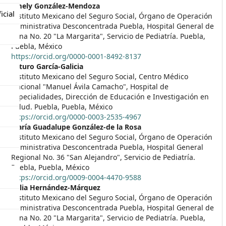
##plugins.themes.themeEleve
Emely González-Mendoza
icial
Instituto Mexicano del Seguro Social, Órgano de Operación
Administrativa Desconcentrada Puebla, Hospital General de
Zona No. 20 "La Margarita", Servicio de Pediatría. Puebla,
Puebla, México
https://orcid.org/0000-0001-8492-8137
Arturo García-Galicia
Instituto Mexicano del Seguro Social, Centro Médico
Nacional "Manuel Ávila Camacho", Hospital de
Especialidades, Dirección de Educación e Investigación en
Salud. Puebla, Puebla, México
https://orcid.org/0000-0003-2535-4967
María Guadalupe González-de la Rosa
Instituto Mexicano del Seguro Social, Órgano de Operación
Administrativa Desconcentrada Puebla, Hospital General
Regional No. 36 "San Alejandro", Servicio de Pediatría.
Puebla, Puebla, México
https://orcid.org/0009-0004-4470-9588
Velia Hernández-Márquez
Instituto Mexicano del Seguro Social, Órgano de Operación
Administrativa Desconcentrada Puebla, Hospital General de
Zona No. 20 "La Margarita", Servicio de Pediatría. Puebla,