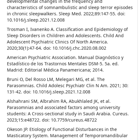
developmental changes in the frequency and
characteristics of somnambulistic and sleep terror episodes
in chronic sleepwalkers. Sleep Med. 2022;89:147-55. doi:
10.1016/j.sleep.2021.12.008
Trosman I, Ivanenko A. Classification and Epidemiology of
Sleep Disorders in Children and Adolescents. Child And
Adolescent Psychiatric Clinics Of North America.
2020;30(1):47-64. doi: 10.1016/j.chc.2020.08.002
American Psychiatric Association. Manual Diagnóstico y
Estadístico de los Trastornos Mentales DSM-5. 5a. ed.
Madrid: Editorial Médica Panamericana; 2014.
Bruni O, Del Rosso LM, Melegari MG, et al. The
Parasomnias. Child Adolesc Psychiatr Clin N Am. 2021; 30:
131-42. doi: 10.1016/j.sleep.2021.12.008
Alshahrani SM, Albrahim RA, Abukhlaled JK, et al.
Parasomnias and associated factors among university
students: A Cross-sectional study in Saudi Arabia. Cureus.
2023;15:e48722. doi: 10.7759/cureus.48722
Okeson JP. Etiology of Functional Disturbances in the
Masticatory System. Management of Temporomandibular