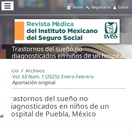
##plugins.themes.themeEleven
Home
Registrarse
Entrar
##plugins.themes.themeEleven.accessible_menu.main_navi
##plugins.themes.themeEleven.accessible_menu.main_cont
##plugins.themes.themeEleven.accessible_menu.sidebar##
Trastornos del sueño no
diagnosticados en niños de un hospital
de Puebla, México
Inicio
Archivos
Vol. 63 Núm. 1 (2025): Enero-Febrero
Aportación original
Trastornos del sueño no
diagnosticados en niños de un
hospital de Puebla, México
al