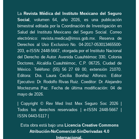
La
Revista Médica del Instituto Mexicano del Seguro
Social
, volumen 64, año 2026, es una publicación
bimestral editada por la
Coordinación de Investigación en
Salud
del Instituto Mexicano del Seguro Social. Correo
electrónico:
revista.medica@imss.gob.mx
. Reserva de
Derechos al Uso Exclusivo No. 04-2017-053013465500-
203, e-ISSN 2448-5667, otorgada por el Instituto Nacional
del Derecho de Autor. Avenida Cuauhtémoc 330, Colonia
Doctores, Alcaldía Cuauhtémoc, C.P. 06725, Ciudad de
México. Teléfono: (55) 56 27 69 00, extensión 21070.
Editora: Dra. Laura Cecilia Bonifaz Alfonzo. Editor
Ejecutivo: Dr. Rodolfo Rivas Ruiz. Coeditor: Dr. Alejandro
Moctezuma Paz. Fecha de última modificación: 04 de
mayo de 2026.
| Copyright © Rev Med Inst Mex Seguro Soc 2026 |
Todos los derechos reservados | e-ISSN 2448-5667 |
ISSN 0443-5117 |
Esta obra está bajo una
Licencia Creative Commons
Atribución-NoComercial-SinDerivadas 4.0
Internacional.