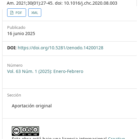
Am. 2021;30(01):27-45. doi: 10.1016/j.chc.2020.08.003
##plugins.themes.themeEleven
PDF
XML
Publicado
16 junio 2025
DOI:
https://doi.org/10.5281/zenodo.14200128
Número
Vol. 63 Núm. 1 (2025): Enero-Febrero
Sección
Aportación original
Esta obra está bajo una licencia internacional
Creative