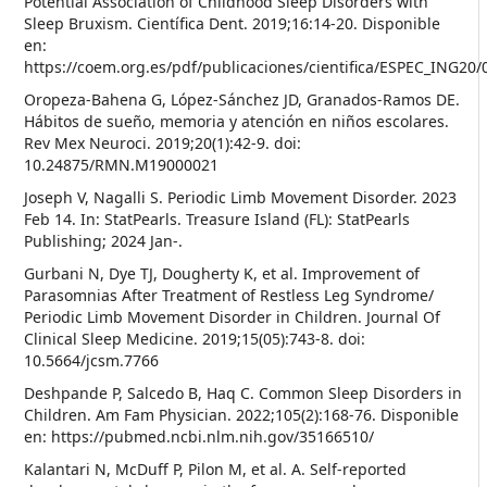
Potential Association of Childhood Sleep Disorders with
Sleep Bruxism. Científica Dent. 2019;16:14-20. Disponible
en:
https://coem.org.es/pdf/publicaciones/cientifica/ESPEC_ING20
Oropeza-Bahena G, López-Sánchez JD, Granados-Ramos DE.
Hábitos de sueño, memoria y atención en niños escolares.
Rev Mex Neuroci. 2019;20(1):42-9. doi:
10.24875/RMN.M19000021
Joseph V, Nagalli S. Periodic Limb Movement Disorder. 2023
Feb 14. In: StatPearls. Treasure Island (FL): StatPearls
Publishing; 2024 Jan-.
Gurbani N, Dye TJ, Dougherty K, et al. Improvement of
Parasomnias After Treatment of Restless Leg Syndrome/
Periodic Limb Movement Disorder in Children. Journal Of
Clinical Sleep Medicine. 2019;15(05):743-8. doi:
10.5664/jcsm.7766
Deshpande P, Salcedo B, Haq C. Common Sleep Disorders in
Children. Am Fam Physician. 2022;105(2):168-76. Disponible
en: https://pubmed.ncbi.nlm.nih.gov/35166510/
Kalantari N, McDuff P, Pilon M, et al. A. Self-reported