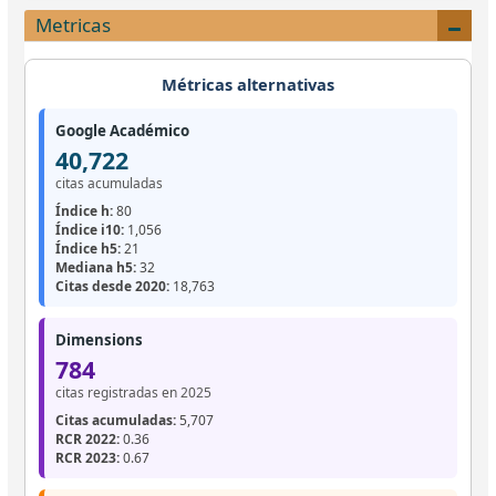
Metricas
Métricas alternativas
Google Académico
40,722
citas acumuladas
Índice h:
80
Índice i10:
1,056
Índice h5:
21
Mediana h5:
32
Citas desde 2020:
18,763
Dimensions
784
citas registradas en 2025
Citas acumuladas:
5,707
RCR 2022:
0.36
RCR 2023:
0.67