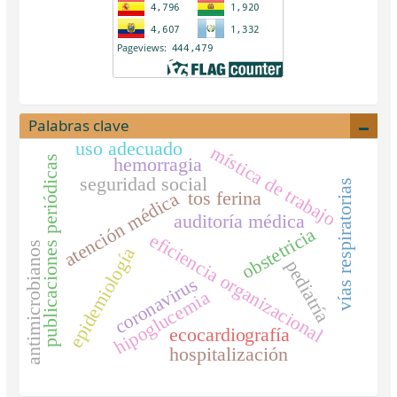
Palabras clave
uso adecuado
mística de trabajo
publicaciones periódicas
hemorragia
seguridad social
vías respiratorias
atención médica
tos ferina
auditoría médica
obstetricia
eficiencia organizacional
antimicrobianos
epidemiología
pediatría
coronavirus
hipoglucemia
ecocardiografía
hospitalización