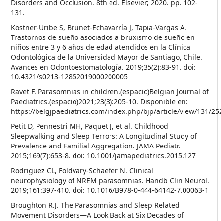
Disorders and Occlusion. 8th ed. Elsevier; 2020. pp. 102-
131.
Köstner-Uribe S, Brunet-Echavarría J, Tapia-Vargas A.
Trastornos de sueño asociados a bruxismo de sueño en
niños entre 3 y 6 años de edad atendidos en la Clínica
Odontológica de la Universidad Mayor de Santiago, Chile.
Avances en Odontoestomatología. 2019;35(2):83-91. doi:
10.4321/s0213-12852019000200005
Ravet F. Parasomnias in children.(espacio)Belgian Journal of
Paediatrics.(espacio)2021;23(3):205-10. Disponible en:
https://belgjpaediatrics.com/index.php/bjp/article/view/131/25
Petit D, Pennestri MH, Paquet J, et al. Childhood
Sleepwalking and Sleep Terrors: A Longitudinal Study of
Prevalence and Familial Aggregation. JAMA Pediatr.
2015;169(7):653-8. doi: 10.1001/jamapediatrics.2015.127
Rodriguez CL, Foldvary-Schaefer N. Clinical
neurophysiology of NREM parasomnias. Handb Clin Neurol.
2019;161:397-410. doi: 10.1016/B978-0-444-64142-7.00063-1
Broughton R.J. The Parasomnias and Sleep Related
Movement Disorders—A Look Back at Six Decades of