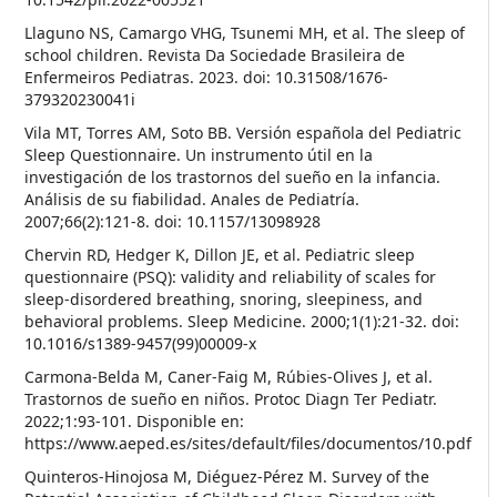
Llaguno NS, Camargo VHG, Tsunemi MH, et al. The sleep of
school children. Revista Da Sociedade Brasileira de
Enfermeiros Pediatras. 2023. doi: 10.31508/1676-
379320230041i
Vila MT, Torres AM, Soto BB. Versión española del Pediatric
Sleep Questionnaire. Un instrumento útil en la
investigación de los trastornos del sueño en la infancia.
Análisis de su fiabilidad. Anales de Pediatría.
2007;66(2):121-8. doi: 10.1157/13098928
Chervin RD, Hedger K, Dillon JE, et al. Pediatric sleep
questionnaire (PSQ): validity and reliability of scales for
sleep-disordered breathing, snoring, sleepiness, and
behavioral problems. Sleep Medicine. 2000;1(1):21-32. doi:
10.1016/s1389-9457(99)00009-x
Carmona-Belda M, Caner-Faig M, Rúbies-Olives J, et al.
Trastornos de sueño en niños. Protoc Diagn Ter Pediatr.
2022;1:93-101. Disponible en:
https://www.aeped.es/sites/default/files/documentos/10.pdf
Quinteros-Hinojosa M, Diéguez-Pérez M. Survey of the