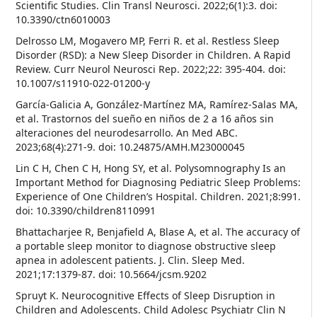
Scientific Studies. Clin Transl Neurosci. 2022;6(1):3. doi:
10.3390/ctn6010003
Delrosso LM, Mogavero MP, Ferri R. et al. Restless Sleep
Disorder (RSD): a New Sleep Disorder in Children. A Rapid
Review. Curr Neurol Neurosci Rep. 2022;22: 395-404. doi:
10.1007/s11910-022-01200-y
García-Galicia A, González-Martínez MA, Ramírez-Salas MA,
et al. Trastornos del sueño en niños de 2 a 16 años sin
alteraciones del neurodesarrollo. An Med ABC.
2023;68(4):271-9. doi: 10.24875/AMH.M23000045
Lin C H, Chen C H, Hong SY, et al. Polysomnography Is an
Important Method for Diagnosing Pediatric Sleep Problems:
Experience of One Children’s Hospital. Children. 2021;8:991.
doi: 10.3390/children8110991
Bhattacharjee R, Benjafield A, Blase A, et al. The accuracy of
a portable sleep monitor to diagnose obstructive sleep
apnea in adolescent patients. J. Clin. Sleep Med.
2021;17:1379-87. doi: 10.5664/jcsm.9202
Spruyt K. Neurocognitive Effects of Sleep Disruption in
Children and Adolescents. Child Adolesc Psychiatr Clin N