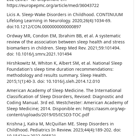
https://europepmc.org/article/med/36043722
Licis A. Sleep-Wake Disorders in Childhood. CONTINUUM
Lifelong Learning in Neurology. 2020;26(4):1034-69.
doi:10.1212/CON.0000000000000897
Ordway MR, Condon EM, Ibrahim BB, et al. A systematic
review of the association between sleep health and stress
biomarkers in children. Sleep Med Rev. 2021;59:101494.
doi: 10.1016/j.smrv.2021.101494
Hirshkowitz M, Whiton K, Albert SM, et al. National Sleep
Foundation's sleep time duration recommendations:
methodology and results summary. Sleep Health.
2015;1(1):40-3. doi: 10.1016/j.sleh.2014.12.010
American Academy of Sleep Medicine. The International
Classification of Sleep Disorders, Revised: Diagnostic and
Coding Manual. 3rd ed. Westchester: American Academy of
Sleep Medicine; 2014. Disponible en: https://aasm.org/wp-
content/uploads/2019/05/ICSD3-TOC.pdf
Krishna J, Kalra M, McQuillan ME. Sleep Disorders in
Childhood. Pediatrics In Review. 2023;44(4):189-202. doi:
10.1542/pir.2022-005521