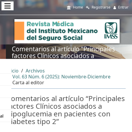
##plugins.themes.themeEleven
Home
Registrarse
Entrar
##plugins.themes.themeEleven.accessible_menu.main_navi
##plugins.themes.themeEleven.accessible_menu.main_cont
##plugins.themes.themeEleven.accessible_menu.sidebar##
Comentarios al artículo “Principales
factores Clínicos asociados a
hipoglucemia en pacientes con
diabetes tipo 2”
Inicio
Archivos
Vol. 63 Núm. 6 (2025): Noviembre-Diciembre
Carta al editor
Comentarios al artículo “Principales
factores Clínicos asociados a
hipoglucemia en pacientes con
al
diabetes tipo 2”