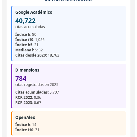
Google Académico
40,722
citas acumuladas
Índice h:
80
Índice i10:
1,056
Índice h5:
21
Mediana h5:
32
Citas desde 2020:
18,763
Dimensions
784
citas registradas en 2025
Citas acumuladas:
5,707
RCR 2022:
0.36
RCR 2023:
0.67
OpenAlex
Índice h:
14
Índice i10:
31