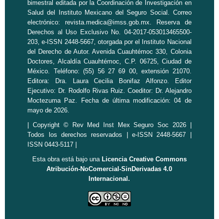
bimestral editada por la
Coordinación de Investigación en
Salud
del Instituto Mexicano del Seguro Social. Correo
electrónico:
revista.medica@imss.gob.mx
. Reserva de
Derechos al Uso Exclusivo No. 04-2017-053013465500-
203, e-ISSN 2448-5667, otorgada por el Instituto Nacional
del Derecho de Autor. Avenida Cuauhtémoc 330, Colonia
Doctores, Alcaldía Cuauhtémoc, C.P. 06725, Ciudad de
México. Teléfono: (55) 56 27 69 00, extensión 21070.
Editora: Dra. Laura Cecilia Bonifaz Alfonzo. Editor
Ejecutivo: Dr. Rodolfo Rivas Ruiz. Coeditor: Dr. Alejandro
Moctezuma Paz. Fecha de última modificación: 04 de
mayo de 2026.
| Copyright © Rev Med Inst Mex Seguro Soc 2026 |
Todos los derechos reservados | e-ISSN 2448-5667 |
ISSN 0443-5117 |
Esta obra está bajo una
Licencia Creative Commons
Atribución-NoComercial-SinDerivadas 4.0
Internacional.