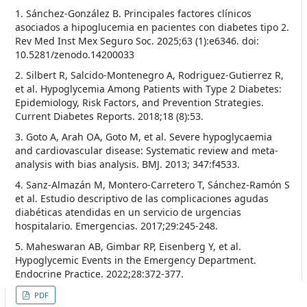
1. Sánchez-González B. Principales factores clínicos
asociados a hipoglucemia en pacientes con diabetes tipo 2.
Rev Med Inst Mex Seguro Soc. 2025;63 (1):e6346. doi:
10.5281/zenodo.14200033
2. Silbert R, Salcido-Montenegro A, Rodriguez-Gutierrez R,
et al. Hypoglycemia Among Patients with Type 2 Diabetes:
Epidemiology, Risk Factors, and Prevention Strategies.
Current Diabetes Reports. 2018;18 (8):53.
3. Goto A, Arah OA, Goto M, et al. Severe hypoglycaemia
and cardiovascular disease: Systematic review and meta-
analysis with bias analysis. BMJ. 2013; 347:f4533.
4. Sanz-Almazán M, Montero-Carretero T, Sánchez-Ramón S
et al. Estudio descriptivo de las complicaciones agudas
diabéticas atendidas en un servicio de urgencias
hospitalario. Emergencias. 2017;29:245-248.
5. Maheswaran AB, Gimbar RP, Eisenberg Y, et al.
Hypoglycemic Events in the Emergency Department.
Endocrine Practice. 2022;28:372-377.
##plugins.themes.themeEleven
PDF