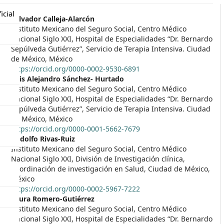
icial
##plugins.themes.themeEleve
Salvador Calleja-Alarcón
Instituto Mexicano del Seguro Social, Centro Médico
Nacional Siglo XXI, Hospital de Especialidades “Dr. Bernardo
Sepúlveda Gutiérrez”, Servicio de Terapia Intensiva. Ciudad
de México, México
https://orcid.org/0000-0002-9530-6891
Luis Alejandro Sánchez- Hurtado
Instituto Mexicano del Seguro Social, Centro Médico
Nacional Siglo XXI, Hospital de Especialidades “Dr. Bernardo
Sepúlveda Gutiérrez”, Servicio de Terapia Intensiva. Ciudad
de México, México
https://orcid.org/0000-0001-5662-7679
Rodolfo Rivas-Ruiz
Instituto Mexicano del Seguro Social, Centro Médico
Nacional Siglo XXI, División de Investigación clínica,
Coordinación de investigación en Salud, Ciudad de México,
México
https://orcid.org/0000-0002-5967-7222
Laura Romero-Gutiérrez
Instituto Mexicano del Seguro Social, Centro Médico
Nacional Siglo XXI, Hospital de Especialidades “Dr. Bernardo