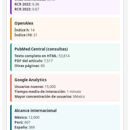
RCR 2022:
0.36
RCR 2023:
0.67
OpenAlex
Índice h:
14
Índice i10:
31
PubMed Central (consultas)
Texto completo en HTML:
53,614
PDF del artículo:
7,517
Otras páginas:
60
Google Analytics
Usuarios nuevos:
15,000
Tiempo medio de interacción:
1 minuto
Mayor concentración de usuarios:
México
Alcance internacional
México:
12,000
Perú:
607
España:
369