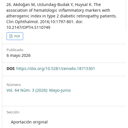
26. Akdoğan M, Ustundag-Budak Y, Huysal K. The
association of hematologic inflammatory markers with
atherogenic index in type 2 diabetic retinopathy patients.
Clin Ophthalmol. 2016;10:1797-801. doi:
10.2147/OPTH.S110749
##plugins.themes.themeEleven
PDF
Publicado
6 mayo 2026
DOI:
https://doi.org/10.5281/zenodo.18715301
Número
Vol. 64 Núm. 3 (2026): Mayo-Junio
Sección
Aportación original