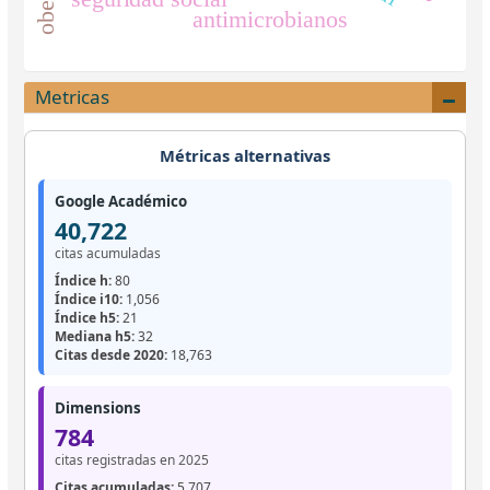
antimicrobianos
Metricas
Métricas alternativas
Google Académico
40,722
citas acumuladas
Índice h:
80
Índice i10:
1,056
Índice h5:
21
Mediana h5:
32
Citas desde 2020:
18,763
Dimensions
784
citas registradas en 2025
Citas acumuladas:
5,707