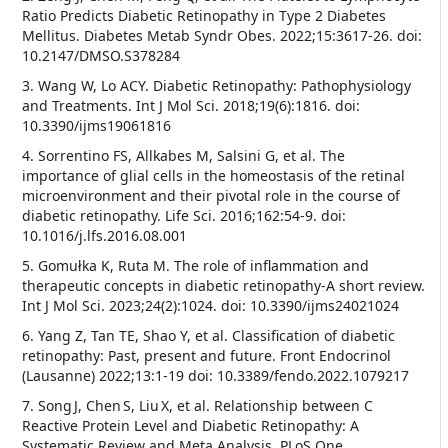
Ratio Predicts Diabetic Retinopathy in Type 2 Diabetes
Mellitus. Diabetes Metab Syndr Obes. 2022;15:3617-26. doi:
10.2147/DMSO.S378284
3. Wang W, Lo ACY. Diabetic Retinopathy: Pathophysiology
and Treatments. Int J Mol Sci. 2018;19(6):1816. doi:
10.3390/ijms19061816
4. Sorrentino FS, Allkabes M, Salsini G, et al. The
importance of glial cells in the homeostasis of the retinal
microenvironment and their pivotal role in the course of
diabetic retinopathy. Life Sci. 2016;162:54-9. doi:
10.1016/j.lfs.2016.08.001
5. Gomułka K, Ruta M. The role of inflammation and
therapeutic concepts in diabetic retinopathy-A short review.
Int J Mol Sci. 2023;24(2):1024. doi: 10.3390/ijms24021024
6. Yang Z, Tan TE, Shao Y, et al. Classification of diabetic
retinopathy: Past, present and future. Front Endocrinol
(Lausanne) 2022;13:1-19 doi: 10.3389/fendo.2022.1079217
7. Song J, Chen S, Liu X, et al. Relationship between C
Reactive Protein Level and Diabetic Retinopathy: A
Systematic Review and Meta Analysis. PLoS One.