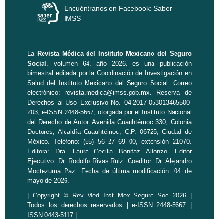
Encuéntranos en Facebook: Saber
IMSS
La
Revista Médica del Instituto Mexicano del Seguro
Social
, volumen 64, año 2026, es una publicación
bimestral editada por la
Coordinación de Investigación en
Salud
del Instituto Mexicano del Seguro Social. Correo
electrónico:
revista.medica@imss.gob.mx
. Reserva de
Derechos al Uso Exclusivo No. 04-2017-053013465500-
203, e-ISSN 2448-5667, otorgada por el Instituto Nacional
del Derecho de Autor. Avenida Cuauhtémoc 330, Colonia
Doctores, Alcaldía Cuauhtémoc, C.P. 06725, Ciudad de
México. Teléfono: (55) 56 27 69 00, extensión 21070.
Editora: Dra. Laura Cecilia Bonifaz Alfonzo. Editor
Ejecutivo: Dr. Rodolfo Rivas Ruiz. Coeditor: Dr. Alejandro
Moctezuma Paz. Fecha de última modificación: 04 de
mayo de 2026.
| Copyright © Rev Med Inst Mex Seguro Soc 2026 |
Todos los derechos reservados | e-ISSN 2448-5667 |
ISSN 0443-5117 |