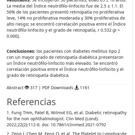
La media del Índice neutrófilo-linfocito fue de 2.5 ± 1.1. El
56% de los pacientes presentó retinopatía no proliferativa
leve, 14% no proliferativa moderada y 30% proliferativa de
alto riesgo; se encontró correlación positiva entre el Índice
neutrófilo-linfocito y el grado de retinopatía,
r
0.532 (
p
=
0.000).
Conclusiones:
los pacientes con diabetes mellitus tipo 2
con un mayor grado de retinopatía diabética presentaron
un Índice neutrófilo-linfocito más elevado. Se encontró
correlación positiva entre el Índice neutrófilo-linfocito y el
grado de retinopatía diabética.
Abstract
317 | PDF Downloads
1161
Referencias
1. Fung THm, Patel B, Wilmot EG, et al. Diabetic retinopathy
for the non ophthalmologist. Clin Med (Lond).
2022;22(2):112-6. doi: 10.7861/clinmed.2021-0792
2. Zeng J, Chen M, Feng Q, et al. The Platelet to Lymphocyte