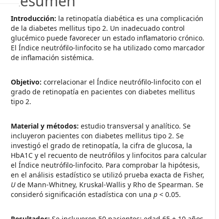
Resumen
Introducción:
la retinopatía diabética es una complicación
de la diabetes mellitus tipo 2. Un inadecuado control
glucémico puede favorecer un estado inflamatorio crónico.
El Índice neutrófilo-linfocito se ha utilizado como marcador
de inflamación sistémica.
Objetivo:
correlacionar el Índice neutrófilo-linfocito con el
grado de retinopatía en pacientes con diabetes mellitus
tipo 2.
Material y métodos:
estudio transversal y analítico. Se
incluyeron pacientes con diabetes mellitus tipo 2. Se
investigó el grado de retinopatía, la cifra de glucosa, la
HbA1C y el recuento de neutrófilos y linfocitos para calcular
el Índice neutrófilo-linfocito. Para comprobar la hipótesis,
en el análisis estadístico se utilizó prueba exacta de Fisher,
U
de Mann-Whitney, Kruskal-Wallis y Rho de Spearman. Se
consideró significación estadística con una
p
< 0.05.
Resultados:
Se incluyeron 50 pacientes; edad 65 ± 10 años.