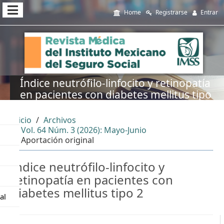
##plugins.themes.themeEleven
Home
Registrarse
Entrar
##plugins.themes.themeEleven.accessible_menu.main_navi
##plugins.themes.themeEleven.accessible_menu.main_cont
##plugins.themes.themeEleven.accessible_menu.sidebar##
Índice neutrófilo-linfocito y retinopatía
en pacientes con diabetes mellitus tipo
2
Inicio
Archivos
Vol. 64 Núm. 3 (2026): Mayo-Junio
Aportación original
Índice neutrófilo-linfocito y
retinopatía en pacientes con
diabetes mellitus tipo 2
al