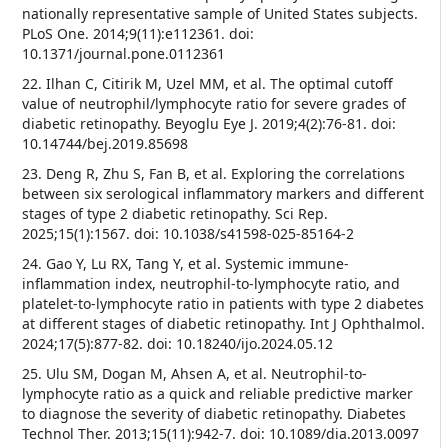
nationally representative sample of United States subjects.
PLoS One. 2014;9(11):e112361. doi:
10.1371/journal.pone.0112361
22. Ilhan C, Citirik M, Uzel MM, et al. The optimal cutoff
value of neutrophil/lymphocyte ratio for severe grades of
diabetic retinopathy. Beyoglu Eye J. 2019;4(2):76-81. doi:
10.14744/bej.2019.85698
23. Deng R, Zhu S, Fan B, et al. Exploring the correlations
between six serological inflammatory markers and different
stages of type 2 diabetic retinopathy. Sci Rep.
2025;15(1):1567. doi: 10.1038/s41598-025-85164-2
24. Gao Y, Lu RX, Tang Y, et al. Systemic immune-
inflammation index, neutrophil-to-lymphocyte ratio, and
platelet-to-lymphocyte ratio in patients with type 2 diabetes
at different stages of diabetic retinopathy. Int J Ophthalmol.
2024;17(5):877-82. doi: 10.18240/ijo.2024.05.12
25. Ulu SM, Dogan M, Ahsen A, et al. Neutrophil-to-
lymphocyte ratio as a quick and reliable predictive marker
to diagnose the severity of diabetic retinopathy. Diabetes
Technol Ther. 2013;15(11):942-7. doi: 10.1089/dia.2013.0097