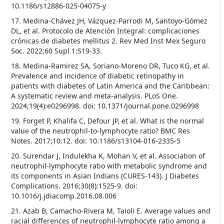
10.1186/s12886-025-04075-y
17. Medina-Chávez JH, Vázquez-Parrodi M, Santoyo-Gómez
DL, et al. Protocolo de Atención Integral: complicaciones
crónicas de diabetes mellitus 2. Rev Med Inst Mex Seguro
Soc. 2022;60 Supl 1:S19-33.
18. Medina-Ramirez SA, Soriano-Moreno DR, Tuco KG, et al.
Prevalence and incidence of diabetic retinopathy in
patients with diabetes of Latin America and the Caribbean:
A systematic review and meta-analysis. PLoS One.
2024;19(4):e0296998. doi: 10.1371/journal.pone.0296998
19. Forget P, Khalifa C, Defour JP, et al. What is the normal
value of the neutrophil-to-lymphocyte ratio? BMC Res
Notes. 2017;10:12. doi: 10.1186/s13104-016-2335-5
20. Surendar J, Indulekha K, Mohan V, et al. Association of
neutrophil-lymphocyte ratio with metabolic syndrome and
its components in Asian Indians (CURES-143). J Diabetes
Complications. 2016;30(8):1525-9. doi:
10.1016/j.jdiacomp.2016.08.006
21. Azab B, Camacho-Rivera M, Taioli E. Average values and
racial differences of neutrophil-lymphocyte ratio among a