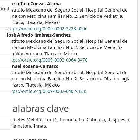
##plugins.themes.themeEleve
Maria Tula Cuevas-Acuña
icial
Instituto Mexicano del Seguro Social, Hospital General de
Zona con Medicina Familiar No. 2, Servicio de Pediatría.
Apizaco, Tlaxcala, México
https://orcid.org/0000-0002-3223-9206
José Alfredo Jiménez-Sánchez
Instituto Mexicano del Seguro Social, Hospital General de
Zona con Medicina Familiar No. 2, Servicio de Medicina
Familiar. Apizaco, Tlaxcala, México
https://orcid.org/0009-0002-0964-3478
Ismael Rosano-Carrasco
Instituto Mexicano del Seguro Social, Hospital General de
Zona con Medicina Familiar No. 2, Servicio de Oftalmología.
Apizaco, Tlaxcala, México
https://orcid.org/0009-0002-6402-3335
Palabras clave
Diabetes Mellitus Tipo 2, Retinopatía Diabética, Respuesta
Inflamatoria Innata