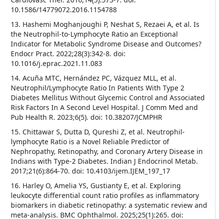
10.1586/14779072.2016.1154788
13. Hashemi Moghanjoughi P, Neshat S, Rezaei A, et al. Is
the Neutrophil-to-Lymphocyte Ratio an Exceptional
Indicator for Metabolic Syndrome Disease and Outcomes?
Endocr Pract. 2022;28(3):342-8. doi:
10.1016/j.eprac.2021.11.083
14. Acuña MTC, Hernández PC, Vázquez MLL, et al.
Neutrophil/Lymphocyte Ratio In Patients With Type 2
Diabetes Mellitus Without Glycemic Control and Associated
Risk Factors In A Second Level Hospital. J Comm Med and
Pub Health R. 2023;6(5). doi: 10.38207/JCMPHR
15. Chittawar S, Dutta D, Qureshi Z, et al. Neutrophil-
lymphocyte Ratio is a Novel Reliable Predictor of
Nephropathy, Retinopathy, and Coronary Artery Disease in
Indians with Type-2 Diabetes. Indian J Endocrinol Metab.
2017;21(6):864-70. doi: 10.4103/ijem.IJEM_197_17
16. Harley O, Amelia YS, Gustianty E, et al. Exploring
leukocyte differential count ratio profiles as inflammatory
biomarkers in diabetic retinopathy: a systematic review and
meta-analysis. BMC Ophthalmol. 2025;25(1):265. doi: