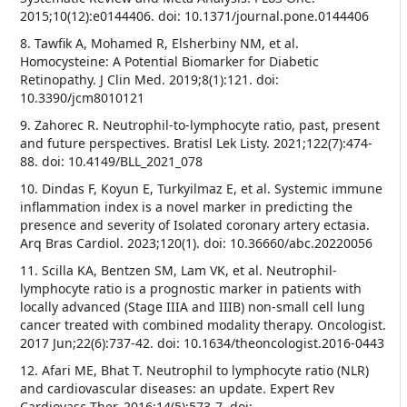
2015;10(12):e0144406. doi: 10.1371/journal.pone.0144406
8. Tawfik A, Mohamed R, Elsherbiny NM, et al.
Homocysteine: A Potential Biomarker for Diabetic
Retinopathy. J Clin Med. 2019;8(1):121. doi:
10.3390/jcm8010121
9. Zahorec R. Neutrophil-to-lymphocyte ratio, past, present
and future perspectives. Bratisl Lek Listy. 2021;122(7):474-
88. doi: 10.4149/BLL_2021_078
10. Dindas F, Koyun E, Turkyilmaz E, et al. Systemic immune
inflammation index is a novel marker in predicting the
presence and severity of Isolated coronary artery ectasia.
Arq Bras Cardiol. 2023;120(1). doi: 10.36660/abc.20220056
11. Scilla KA, Bentzen SM, Lam VK, et al. Neutrophil-
lymphocyte ratio is a prognostic marker in patients with
locally advanced (Stage IIIA and IIIB) non-small cell lung
cancer treated with combined modality therapy. Oncologist.
2017 Jun;22(6):737-42. doi: 10.1634/theoncologist.2016-0443
12. Afari ME, Bhat T. Neutrophil to lymphocyte ratio (NLR)
and cardiovascular diseases: an update. Expert Rev
Cardiovasc Ther. 2016;14(5):573-7. doi: