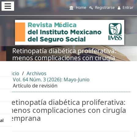
##plugins.themes.themeEleven
Home
Registrarse
Entrar
##plugins.themes.themeEleven.accessible_menu.main_navi
##plugins.themes.themeEleven.accessible_menu.main_cont
##plugins.themes.themeEleven.accessible_menu.sidebar##
Retinopatía diabética proliferativa:
menos complicaciones con cirugía
temprana
Inicio
Archivos
Vol. 64 Núm. 3 (2026): Mayo-Junio
Artículo de revisión
Retinopatía diabética proliferativa:
menos complicaciones con cirugía
temprana
al