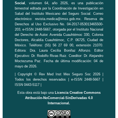
Social
, volumen 64, año 2026, es una publicación
bimestral editada por la
Coordinación de Investigación en
Salud
del Instituto Mexicano del Seguro Social. Correo
electrónico:
revista.medica@imss.gob.mx
. Reserva de
Derechos al Uso Exclusivo No. 04-2017-053013465500-
203, e-ISSN 2448-5667, otorgada por el Instituto Nacional
del Derecho de Autor. Avenida Cuauhtémoc 330, Colonia
Doctores, Alcaldía Cuauhtémoc, C.P. 06725, Ciudad de
México. Teléfono: (55) 56 27 69 00, extensión 21070.
Editora: Dra. Laura Cecilia Bonifaz Alfonzo. Editor
Ejecutivo: Dr. Rodolfo Rivas Ruiz. Coeditor: Dr. Alejandro
Moctezuma Paz. Fecha de última modificación: 04 de
mayo de 2026.
| Copyright © Rev Med Inst Mex Seguro Soc 2026 |
Todos los derechos reservados | e-ISSN 2448-5667 |
ISSN 0443-5117 |
Esta obra está bajo una
Licencia Creative Commons
Atribución-NoComercial-SinDerivadas 4.0
Internacional.