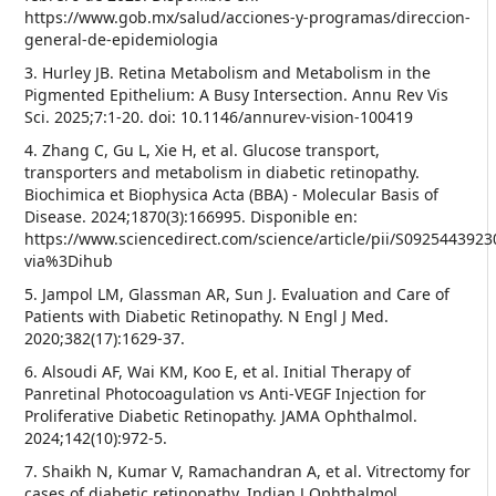
https://www.gob.mx/salud/acciones-y-programas/direccion-
general-de-epidemiologia
3. Hurley JB. Retina Metabolism and Metabolism in the
Pigmented Epithelium: A Busy Intersection. Annu Rev Vis
Sci. 2025;7:1-20. doi: 10.1146/annurev-vision-100419
4. Zhang C, Gu L, Xie H, et al. Glucose transport,
transporters and metabolism in diabetic retinopathy.
Biochimica et Biophysica Acta (BBA) - Molecular Basis of
Disease. 2024;1870(3):166995. Disponible en:
https://www.sciencedirect.com/science/article/pii/S092544392
via%3Dihub
5. Jampol LM, Glassman AR, Sun J. Evaluation and Care of
Patients with Diabetic Retinopathy. N Engl J Med.
2020;382(17):1629-37.
6. Alsoudi AF, Wai KM, Koo E, et al. Initial Therapy of
Panretinal Photocoagulation vs Anti-VEGF Injection for
Proliferative Diabetic Retinopathy. JAMA Ophthalmol.
2024;142(10):972-5.
7. Shaikh N, Kumar V, Ramachandran A, et al. Vitrectomy for
cases of diabetic retinopathy. Indian J Ophthalmol.