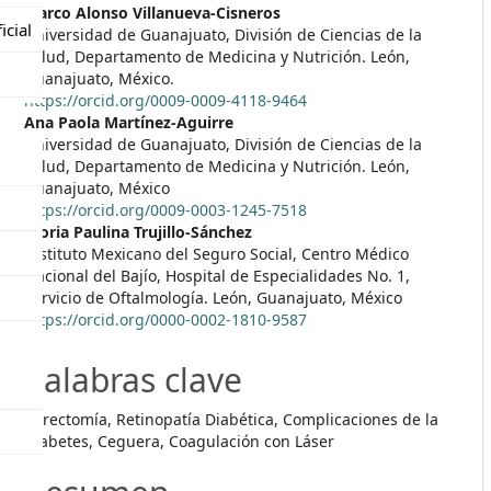
##plugins.themes.themeEleve
Marco Alonso Villanueva-Cisneros
icial
Universidad de Guanajuato, División de Ciencias de la
Salud, Departamento de Medicina y Nutrición. León,
Guanajuato, México.
https://orcid.org/0009-0009-4118-9464
Ana Paola Martínez-Aguirre
Universidad de Guanajuato, División de Ciencias de la
Salud, Departamento de Medicina y Nutrición. León,
Guanajuato, México
https://orcid.org/0009-0003-1245-7518
Gloria Paulina Trujillo-Sánchez
Instituto Mexicano del Seguro Social, Centro Médico
Nacional del Bajío, Hospital de Especialidades No. 1,
Servicio de Oftalmología. León, Guanajuato, México
https://orcid.org/0000-0002-1810-9587
Palabras clave
Vitrectomía, Retinopatía Diabética, Complicaciones de la
Diabetes, Ceguera, Coagulación con Láser