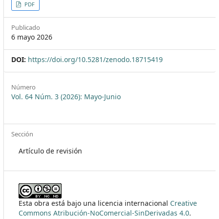
##plugins.themes.themeEleven
PDF
Publicado
6 mayo 2026
DOI:
https://doi.org/10.5281/zenodo.18715419
Número
Vol. 64 Núm. 3 (2026): Mayo-Junio
Sección
Artículo de revisión
Esta obra está bajo una licencia internacional
Creative
Commons Atribución-NoComercial-SinDerivadas 4.0
.