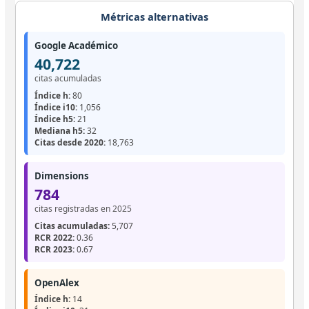
Métricas alternativas
Google Académico
40,722
citas acumuladas
Índice h:
80
Índice i10:
1,056
Índice h5:
21
Mediana h5:
32
Citas desde 2020:
18,763
Dimensions
784
citas registradas en 2025
Citas acumuladas:
5,707
RCR 2022:
0.36
RCR 2023:
0.67
OpenAlex
Índice h:
14