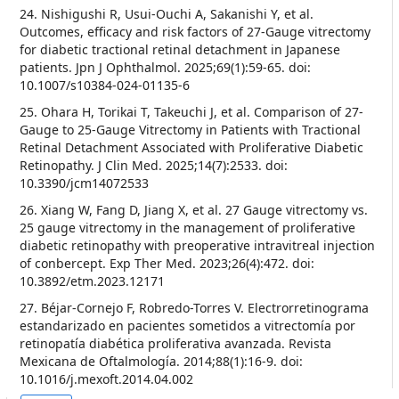
24. Nishigushi R, Usui-Ouchi A, Sakanishi Y, et al.
Outcomes, efficacy and risk factors of 27-Gauge vitrectomy
for diabetic tractional retinal detachment in Japanese
patients. Jpn J Ophthalmol. 2025;69(1):59-65. doi:
10.1007/s10384-024-01135-6
25. Ohara H, Torikai T, Takeuchi J, et al. Comparison of 27-
Gauge to 25-Gauge Vitrectomy in Patients with Tractional
Retinal Detachment Associated with Proliferative Diabetic
Retinopathy. J Clin Med. 2025;14(7):2533. doi:
10.3390/jcm14072533
26. Xiang W, Fang D, Jiang X, et al. 27 Gauge vitrectomy vs.
25 gauge vitrectomy in the management of proliferative
diabetic retinopathy with preoperative intravitreal injection
of conbercept. Exp Ther Med. 2023;26(4):472. doi:
10.3892/etm.2023.12171
27. Béjar-Cornejo F, Robredo-Torres V. Electrorretinograma
estandarizado en pacientes sometidos a vitrectomía por
retinopatía diabética proliferativa avanzada. Revista
Mexicana de Oftalmología. 2014;88(1):16-9. doi:
10.1016/j.mexoft.2014.04.002