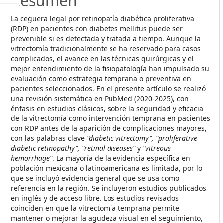
Resumen
La ceguera legal por retinopatía diabética proliferativa
(RDP) en pacientes con diabetes mellitus puede ser
prevenible si es detectada y tratada a tiempo. Aunque la
vitrectomía tradicionalmente se ha reservado para casos
complicados, el avance en las técnicas quirúrgicas y el
mejor entendimiento de la fisiopatología han impulsado su
evaluación como estrategia temprana o preventiva en
pacientes seleccionados. En el presente artículo se realizó
una revisión sistemática en PubMed (2020-2025), con
énfasis en estudios clásicos, sobre la seguridad y eficacia
de la vitrectomía como intervención temprana en pacientes
con RDP antes de la aparición de complicaciones mayores,
con las palabras clave
“diabetic vitrectomy”, “proliferative
diabetic retinopathy”, “retinal diseases”
y
“vitreous
hemorrhage”
. La mayoría de la evidencia específica en
población mexicana o latinoamericana es limitada, por lo
que se incluyó evidencia general que se usa como
referencia en la región. Se incluyeron estudios publicados
en inglés y de acceso libre. Los estudios revisados
coinciden en que la vitrectomía temprana permite
mantener o mejorar la agudeza visual en el seguimiento,