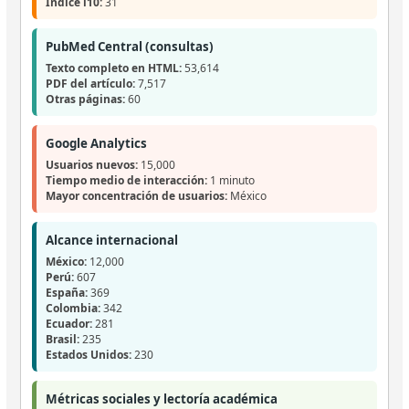
Índice i10:
31
PubMed Central (consultas)
Texto completo en HTML:
53,614
PDF del artículo:
7,517
Otras páginas:
60
Google Analytics
Usuarios nuevos:
15,000
Tiempo medio de interacción:
1 minuto
Mayor concentración de usuarios:
México
Alcance internacional
México:
12,000
Perú:
607
España:
369
Colombia:
342
Ecuador:
281
Brasil:
235
Estados Unidos:
230
Métricas sociales y lectoría académica