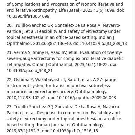
of Complications and Progression of Nonproliferative and
Proliferative Retinopathy. Life (Basel). 2023;13(5):1098. doi:
10.3390/life13051098
20. Trujillo-Sanchez GP, Gonzalez-De La Rosa A, Navarro-
Partida J, et al. Feasibility and safety of vitrectomy under
topical anesthesia in an office-based setting. Indian J
Ophthalmol. 2018;66(8):1136-40. doi: 10.4103/ijo.IJO_289_18
21. Verma S, Shiny H, Azad SV, et al. Evaluation of twenty-
seven-gauge vitrectomy for complex proliferative diabetic
retinopathy. Oman J Ophthalmol. 2023;16(1):18-22. doi:
10.4103/ojo.ojo_348_21
22. Oshima Y, Wakabayashi T, Sato T, et al. A 27-gauge
instrument system for transconjunctival sutureless
microincision vitrectomy surgery. Ophthalmology.
2010;117:93-102.e2. doi: 10.1016/j.ophtha.2009.06.043
23. Trujillo-Sanchez GP, Gonzalez-De La Rosa A, Navarro-
Partida J, et al. Response to comment on: Feasibility and
safety of vitrectomy under topical anesthesia in an office-
based setting. Indian Journal of Ophthalmology.
2019;67(1):182-3. doi: 10.4103/ijo.IJO_1516_18