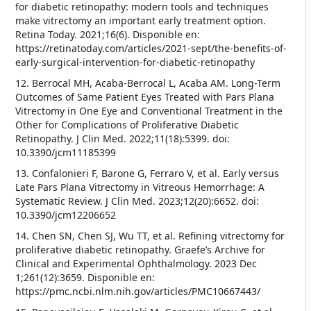
for diabetic retinopathy: modern tools and techniques
make vitrectomy an important early treatment option.
Retina Today. 2021;16(6). Disponible en:
https://retinatoday.com/articles/2021-sept/the-benefits-of-
early-surgical-intervention-for-diabetic-retinopathy
12. Berrocal MH, Acaba-Berrocal L, Acaba AM. Long-Term
Outcomes of Same Patient Eyes Treated with Pars Plana
Vitrectomy in One Eye and Conventional Treatment in the
Other for Complications of Proliferative Diabetic
Retinopathy. J Clin Med. 2022;11(18):5399. doi:
10.3390/jcm11185399
13. Confalonieri F, Barone G, Ferraro V, et al. Early versus
Late Pars Plana Vitrectomy in Vitreous Hemorrhage: A
Systematic Review. J Clin Med. 2023;12(20):6652. doi:
10.3390/jcm12206652
14. Chen SN, Chen SJ, Wu TT, et al. Refining vitrectomy for
proliferative diabetic retinopathy. Graefe’s Archive for
Clinical and Experimental Ophthalmology. 2023 Dec
1;261(12):3659. Disponible en:
https://pmc.ncbi.nlm.nih.gov/articles/PMC10667443/