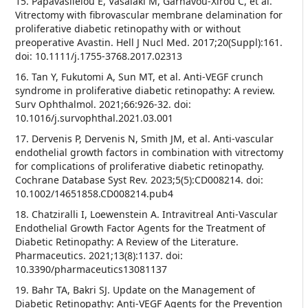
15. Papavasileiou E, Vasalaki M, Garnavou-Xirou C, et al.
Vitrectomy with fibrovascular membrane delamination for
proliferative diabetic retinopathy with or without
preoperative Avastin. Hell J Nucl Med. 2017;20(Suppl):161.
doi: 10.1111/j.1755-3768.2017.02313
16. Tan Y, Fukutomi A, Sun MT, et al. Anti-VEGF crunch
syndrome in proliferative diabetic retinopathy: A review.
Surv Ophthalmol. 2021;66:926-32. doi:
10.1016/j.survophthal.2021.03.001
17. Dervenis P, Dervenis N, Smith JM, et al. Anti-vascular
endothelial growth factors in combination with vitrectomy
for complications of proliferative diabetic retinopathy.
Cochrane Database Syst Rev. 2023;5(5):CD008214. doi:
10.1002/14651858.CD008214.pub4
18. Chatziralli I, Loewenstein A. Intravitreal Anti-Vascular
Endothelial Growth Factor Agents for the Treatment of
Diabetic Retinopathy: A Review of the Literature.
Pharmaceutics. 2021;13(8):1137. doi:
10.3390/pharmaceutics13081137
19. Bahr TA, Bakri SJ. Update on the Management of
Diabetic Retinopathy: Anti-VEGF Agents for the Prevention