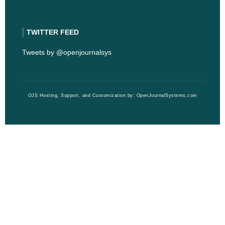
TWITTER FEED
Tweets by @openjournalsys
OJS Hosting, Support, and Customization by:
OpenJournalSystems.com