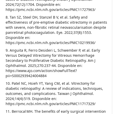
2024;72(12):1704. Disponible en:
https://pmc.ncbi.nlm.nih.gov/articles/PMC11727963/
8. Tan SZ, Steel DH, Stanzel B V, et al. Safety and
effectiveness of pre-emptive diabetic vitrectomy in patients
with severe, non-fibrotic retinal neovascularisation despite
panretinal photocoagulation. Eye. 2022;37(8):1553.
Disponible en:
https://pmc.ncbi.nlm.nih.gov/articles/PMC10219936/
9. Anguita R, Ferro Desideri L, Schwember P, et al. Early
Versus Delayed Vitrectomy for Vitreous Hemorrhage
Secondary to Proliferative Diabetic Retinopathy. Am J
Ophthalmol. 2025;270:237-44. Disponible en:
https://www.ajo.com/action/showFullText?
pii=S0002939424004884
10. Patel NC, Hsieh YT, Yang CM, et al. Vitrectomy for
diabetic retinopathy: A review of indications, techniques,
outcomes, and complications. Taiwan J Ophthalmol.
2024;14(4):519. Disponible en:
https://pmc.ncbi.nlm.nih.gov/articles/PMC11717329/
11. Berrocal MH. The benefits of early surgical intervention