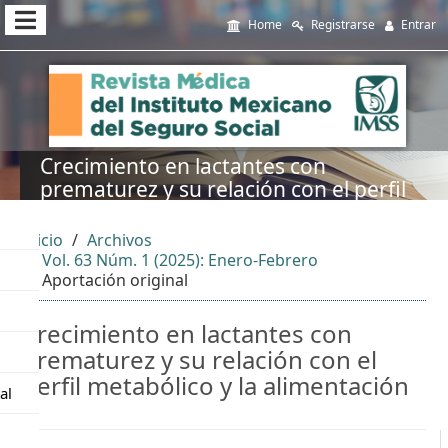
##plugins.themes.themeEleven
Home
Registrarse
Entrar
##plugins.themes.themeEleven.accessible_menu.main_navi
##plugins.themes.themeEleven.accessible_menu.main_cont
##plugins.themes.themeEleven.accessible_menu.sidebar##
Crecimiento en lactantes con
prematurez y su relación con el perfil
metabólico y la alimentación
Inicio
Archivos
Vol. 63 Núm. 1 (2025): Enero-Febrero
Aportación original
Crecimiento en lactantes con
prematurez y su relación con el
perfil metabólico y la alimentación
al