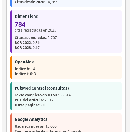
Citas desde 2020:
18,763
Dimensions
784
citas registradas en 2025
Citas acumuladas:
5,707
RCR 2022:
0.36
RCR 2023:
0.67
OpenAlex
Índice h:
14
Índice i10:
31
PubMed Central (consultas)
Texto completo en HTML:
53,614
PDF del artículo:
7,517
Otras páginas:
60
Google Analytics
Usuarios nuevos:
15,000
Tiempo medio de interacción:
1 minuto