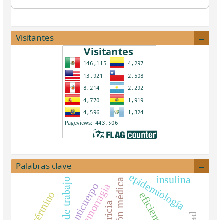
Visitantes
Palabras clave
epidemiología
insulina
mística de trabajo
atención médica
anticuerpo
hemorragia
pretérmino