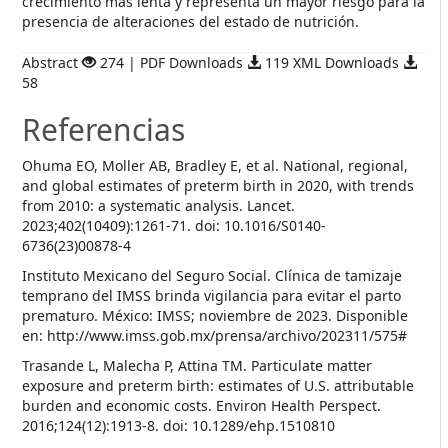
crecimiento más lenta y representa un mayor riesgo para la
presencia de alteraciones del estado de nutrición.
Abstract
274 | PDF Downloads
119 XML Downloads
58
Referencias
Ohuma EO, Moller AB, Bradley E, et al. National, regional,
and global estimates of preterm birth in 2020, with trends
from 2010: a systematic analysis. Lancet.
2023;402(10409):1261-71. doi: 10.1016/S0140-
6736(23)00878-4
Instituto Mexicano del Seguro Social. Clínica de tamizaje
temprano del IMSS brinda vigilancia para evitar el parto
prematuro. México: IMSS; noviembre de 2023. Disponible
en: http://www.imss.gob.mx/prensa/archivo/202311/575#
Trasande L, Malecha P, Attina TM. Particulate matter
exposure and preterm birth: estimates of U.S. attributable
burden and economic costs. Environ Health Perspect.
2016;124(12):1913-8. doi: 10.1289/ehp.1510810