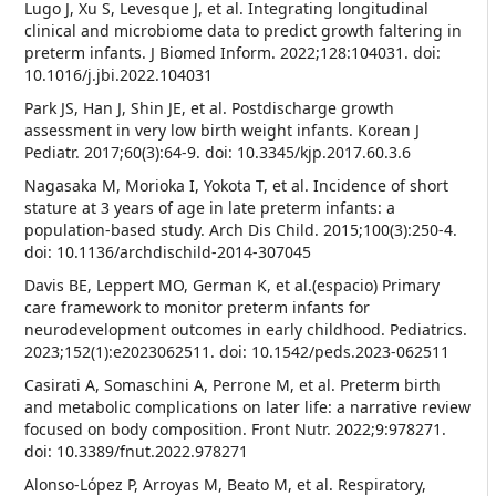
Lugo J, Xu S, Levesque J, et al. Integrating longitudinal
clinical and microbiome data to predict growth faltering in
preterm infants. J Biomed Inform. 2022;128:104031. doi:
10.1016/j.jbi.2022.104031
Park JS, Han J, Shin JE, et al. Postdischarge growth
assessment in very low birth weight infants. Korean J
Pediatr. 2017;60(3):64-9. doi: 10.3345/kjp.2017.60.3.6
Nagasaka M, Morioka I, Yokota T, et al. Incidence of short
stature at 3 years of age in late preterm infants: a
population-based study. Arch Dis Child. 2015;100(3):250-4.
doi: 10.1136/archdischild-2014-307045
Davis BE, Leppert MO, German K, et al.(espacio) Primary
care framework to monitor preterm infants for
neurodevelopment outcomes in early childhood. Pediatrics.
2023;152(1):e2023062511. doi: 10.1542/peds.2023-062511
Casirati A, Somaschini A, Perrone M, et al. Preterm birth
and metabolic complications on later life: a narrative review
focused on body composition. Front Nutr. 2022;9:978271.
doi: 10.3389/fnut.2022.978271
Alonso-López P, Arroyas M, Beato M, et al. Respiratory,