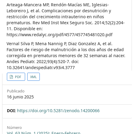
Arteaga-Mancera MP, Rendón-Macías ME, Iglesias-
Leboreiro J, et al. Complicaciones por desnutrición y
restricción del crecimiento intrauterino en niños
prematuros. Rev Med Inst Mex Seguro Soc. 2014;52(2):204-
11. Disponible en:
https://www.redalyc.org/pdf/4577/457745481020.pdf
Vernal Silva P, Mena Nannig P, Diaz Gonzalez A, et al.
Factores de riesgo de malnutrición a los dos años de edad
corregida en prematuros menores de 32 semanas al nacer.
Andes Pediatr. 2022;93(4):520-7. doi:
10.32641/andespediatr.v93i4.3777
##plugins.themes.themeEleven
PDF
XML
Publicado
16 junio 2025
DOI:
https://doi.org/10.5281/zenodo.14200066
Número
Vol. 63 Núm. 1 (2025): Enero-Febrero