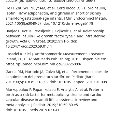
2022;91(6):1350-60. doi: 10.1038/s41390-021-01566-8
He H, Zhu WT, Nuyt AM, et al. Cord blood IGF-1, proinsulin,
leptin, HMW adiponectin, and ghrelin in short or skinny
small-for-gestational-age infants. J Clin Endocrninol Metab.
2021;106(8):e3049-57. doi: 10.1210/clinem/dgab178
Banjac L, Kotur-Stevuljevic J, Gojkovic T, et al. Relationship
between insulin-like growth factor type 1 and intrauterine
growth. Acta Clin Croat. 2020;59:91-6. doi:
10.20471/acc.2020.59.01.11
Casadei K. Kiel J. Anthropometric Measurement. Treasure
Island, FL, USA: StatPearls Publishing; 2019. Disponible en:
https://pubmed.ncbi.nlm.nih.gov/30726000/
García RM, Hurtado JA, Calvo MJ, et al. Recomendaciones de
seguimiento del prematuro tardío. An Pediatr (Barc).
2019;90(5):318.e1-318.e8. doi: 10.1016/j.anpedi.2019.01.008
Markopoulou P, Papanikolaou E, Analytis A, et al. Preterm
birth as a risk factor for metabolic syndrome and cardio-
vascular disease in adult life: a systematic review and
meta-analysis. J Pediatr. 2019;210:69-80.e5.
doi:10.1016/j.jpeds.2019.02.041