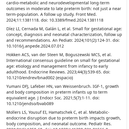
cardio-metabolic and neurodevelopmental long-term
outcomes in moderate to late preterm birth: not just a near
term-population. A follow up study. Front Med.
2024;11:1381118. doi: 10.3389/fmed.2024.1381118
Díez LI, Cernada M, Galán L, et al. Small for gestational age:
concept, diagnosis and neonatal characterization, follow up
and recommendations. An Pediatr. 2024;101(2):124-31. doi:
10.1016/j.anpede.2024.07.012
Hokken ACS, van der Steen M, Boguszewski MCS, et al.
International consensus guideline on small for gestational
age: etiology and management from infancy to early
adulthood. Endocrine Reviews. 2023;44(3):539-65. doi:
10.1210/endrev/bnad002 (espacio)
Yumani DFJ, Lafeber HN, van Weissenbruch. IGF-1, growth
and body composition in preterm infants up to term
equivalent age. J Endocr Soc. 2021;5(7):1-11. doi:
10.1210/jendso/bvab089
Mollers LS, Yousuf EI, Hamatschek C, et al. Metabolic-
endocrine disruption due to preterm birth impacts growth,
body composition, and neonatal outcome. Pediatr Res.