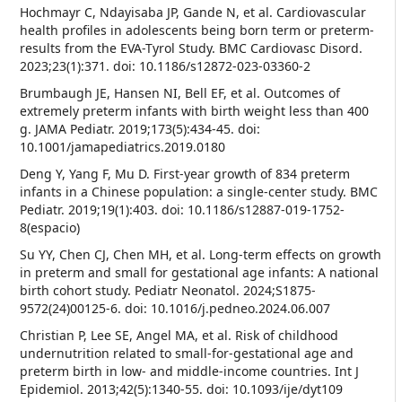
Hochmayr C, Ndayisaba JP, Gande N, et al. Cardiovascular
health profiles in adolescents being born term or preterm-
results from the EVA-Tyrol Study. BMC Cardiovasc Disord.
2023;23(1):371. doi: 10.1186/s12872-023-03360-2
Brumbaugh JE, Hansen NI, Bell EF, et al. Outcomes of
extremely preterm infants with birth weight less than 400
g. JAMA Pediatr. 2019;173(5):434-45. doi:
10.1001/jamapediatrics.2019.0180
Deng Y, Yang F, Mu D. First-year growth of 834 preterm
infants in a Chinese population: a single-center study. BMC
Pediatr. 2019;19(1):403. doi: 10.1186/s12887-019-1752-
8(espacio)
Su YY, Chen CJ, Chen MH, et al. Long-term effects on growth
in preterm and small for gestational age infants: A national
birth cohort study. Pediatr Neonatol. 2024;S1875-
9572(24)00125-6. doi: 10.1016/j.pedneo.2024.06.007
Christian P, Lee SE, Angel MA, et al. Risk of childhood
undernutrition related to small-for-gestational age and
preterm birth in low- and middle-income countries. Int J
Epidemiol. 2013;42(5):1340-55. doi: 10.1093/ije/dyt109