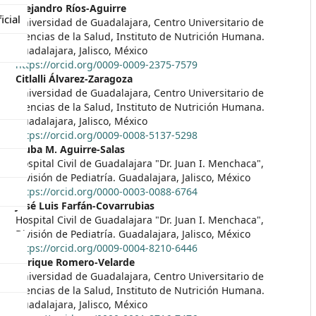
##plugins.themes.themeEleve
Alejandro Ríos-Aguirre
icial
Universidad de Guadalajara, Centro Universitario de
Ciencias de la Salud, Instituto de Nutrición Humana.
Guadalajara, Jalisco, México
https://orcid.org/0009-0009-2375-7579
Citlalli Álvarez-Zaragoza
Universidad de Guadalajara, Centro Universitario de
Ciencias de la Salud, Instituto de Nutrición Humana.
Guadalajara, Jalisco, México
https://orcid.org/0009-0008-5137-5298
Liuba M. Aguirre-Salas
Hospital Civil de Guadalajara "Dr. Juan I. Menchaca",
División de Pediatría. Guadalajara, Jalisco, México
https://orcid.org/0000-0003-0088-6764
José Luis Farfán-Covarrubias
Hospital Civil de Guadalajara "Dr. Juan I. Menchaca",
División de Pediatría. Guadalajara, Jalisco, México
https://orcid.org/0009-0004-8210-6446
Enrique Romero-Velarde
Universidad de Guadalajara, Centro Universitario de
Ciencias de la Salud, Instituto de Nutrición Humana.
Guadalajara, Jalisco, México