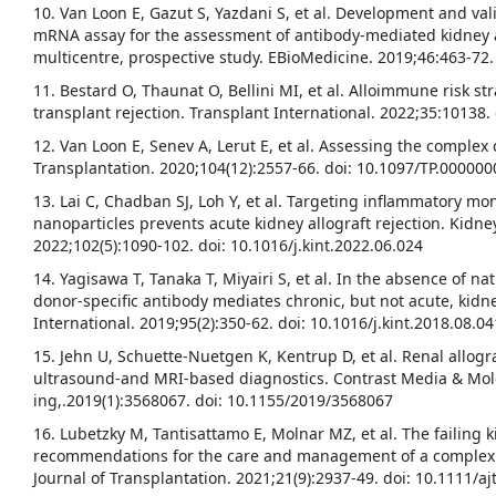
10. Van Loon E, Gazut S, Yazdani S, et al. Development and val
mRNA assay for the assessment of antibody-mediated kidney al
multicentre, prospective study. EBioMedicine. 2019;46:463-72.
11. Bestard O, Thaunat O, Bellini MI, et al. Alloimmune risk stra
transplant rejection. Transplant International. 2022;35:10138.
12. Van Loon E, Senev A, Lerut E, et al. Assessing the complex 
Transplantation. 2020;104(12):2557-66. doi: 10.1097/TP.0000
13. Lai C, Chadban SJ, Loh Y, et al. Targeting inflammatory 
nanoparticles prevents acute kidney allograft rejection. Kidne
2022;102(5):1090-102. doi: 10.1016/j.kint.2022.06.024
14. Yagisawa T, Tanaka T, Miyairi S, et al. In the absence of natu
donor-specific antibody mediates chronic, but not acute, kidne
International. 2019;95(2):350-62. doi: 10.1016/j.kint.2018.08.04
15. Jehn U, Schuette-Nuetgen K, Kentrup D, et al. Renal allogra
ultrasound‐and MRI‐based diagnostics. Contrast Media & Mol
ing,.2019(1):3568067. doi: 10.1155/2019/3568067
16. Lubetzky M, Tantisattamo E, Molnar MZ, et al. The failing k
recommendations for the care and management of a complex 
Journal of Transplantation. 2021;21(9):2937-49. doi: 10.1111/aj