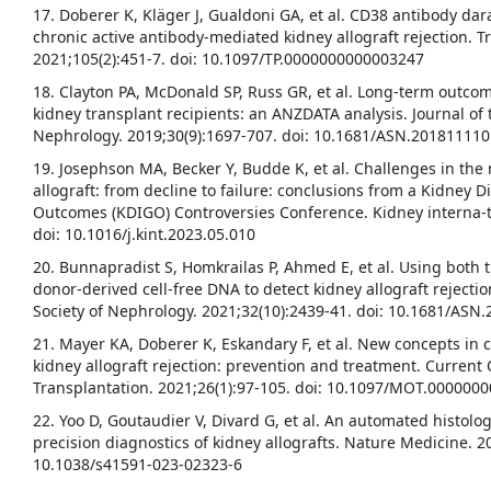
17. Doberer K, Kläger J, Gualdoni GA, et al. CD38 antibody d
chronic active antibody-mediated kidney allograft rejection. T
2021;105(2):451-7. doi: 10.1097/TP.0000000000003247
18. Clayton PA, McDonald SP, Russ GR, et al. Long-term outcome
kidney transplant recipients: an ANZDATA analysis. Journal of 
Nephrology. 2019;30(9):1697-707. doi: 10.1681/ASN.201811110
19. Josephson MA, Becker Y, Budde K, et al. Challenges in th
allograft: from decline to failure: conclusions from a Kidney 
Outcomes (KDIGO) Controversies Conference. Kidney interna-ti
doi: 10.1016/j.kint.2023.05.010
20. Bunnapradist S, Homkrailas P, Ahmed E, et al. Using both t
donor-derived cell-free DNA to detect kidney allograft rejecti
Society of Nephrology. 2021;32(10):2439-41. doi: 10.1681/ASN
21. Mayer KA, Doberer K, Eskandary F, et al. New concepts in
kidney allograft rejection: prevention and treatment. Current
Transplantation. 2021;26(1):97-105. doi: 10.1097/MOT.000000
22. Yoo D, Goutaudier V, Divard G, et al. An automated histologi
precision diagnostics of kidney allografts. Nature Medicine. 20
10.1038/s41591-023-02323-6