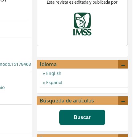
Esta revista es editada y publicada por
mes.themeEleven.article.sideba
Idioma
zenodo.15178468
English
Español
nio
Búsqueda de artículos
Buscar