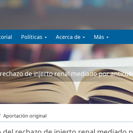
.accessible_menu.label##
gation##
ent##
orial
Políticas
Acerca de
Más
 rechazo de injerto renal mediado por anticu
Aportación original
 del rechazo de injerto renal mediado 