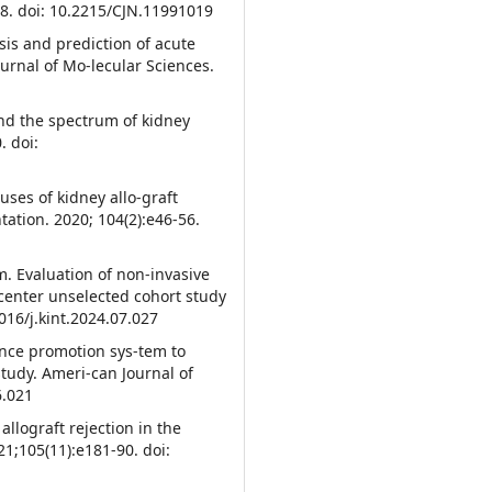
-8. doi: 10.2215/CJN.11991019
nosis and prediction of acute
ournal of Mo-lecular Sciences.
and the spectrum of kidney
. doi:
uses of kidney allo-graft
tation. 2020; 104(2):e46-56.
m. Evaluation of non-invasive
icenter unselected cohort study
016/j.kint.2024.07.027
rence promotion sys-tem to
study. Ameri-can Journal of
6.021
allograft rejection in the
1;105(11):e181-90. doi: