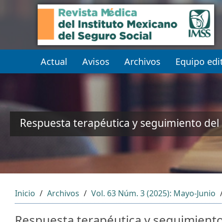
##plugins.themes.themeEleven
##plugins.themes.themeEleven.accessible_menu.main_navi
##plugins.themes.themeEleven.accessible_menu.main_cont
##plugins.themes.themeEleven.accessible_menu.sidebar##
Actual
Avisos
Archivos
Equipo edit
Respuesta terapéutica y seguimiento del
Inicio
Archivos
Vol. 63 Núm. 3 (2025): Mayo-Junio
Respuesta terapéutica y seguimiento