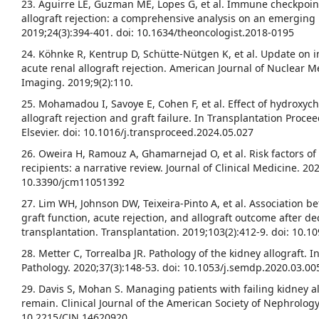
23. Aguirre LE, Guzman ME, Lopes G, et al. Immune checkpoint 
allograft rejection: a comprehensive analysis on an emerging 
2019;24(3):394-401. doi: 10.1634/theoncologist.2018-0195
24. Köhnke R, Kentrup D, Schütte-Nütgen K, et al. Update on 
acute renal allograft rejection. American Journal of Nuclear 
Imaging. 2019;9(2):110.
25. Mohamadou I, Savoye E, Cohen F, et al. Effect of hydroxyc
allograft rejection and graft failure. In Transplantation Procee
Elsevier. doi: 10.1016/j.transproceed.2024.05.027
26. Oweira H, Ramouz A, Ghamarnejad O, et al. Risk factors of 
recipients: a narrative review. Journal of Clinical Medicine. 202
10.3390/jcm11051392
27. Lim WH, Johnson DW, Teixeira-Pinto A, et al. Association b
graft function, acute rejection, and allograft outcome after 
transplantation. Transplantation. 2019;103(2):412-9. doi: 10
28. Metter C, Torrealba JR. Pathology of the kidney allograft. 
Pathology. 2020;37(3):148-53. doi: 10.1053/j.semdp.2020.03.00
29. Davis S, Mohan S. Managing patients with failing kidney a
remain. Clinical Journal of the American Society of Nephrology.
10.2215/CJN.14620920