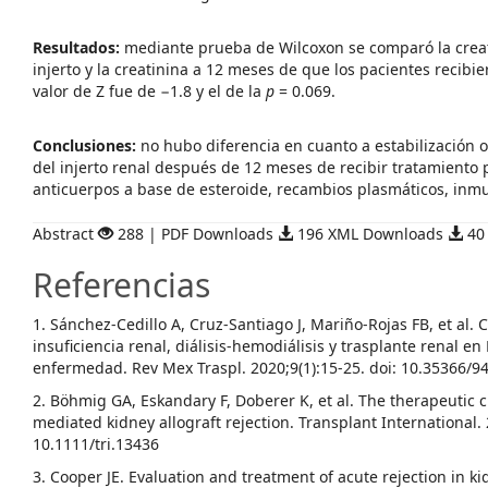
Resultados:
mediante prueba de Wilcoxon se comparó la creati
injerto y la creatinina a 12 meses de que los pacientes recibi
valor de Z fue de −1.8 y el de la
p
= 0.069.
Conclusiones:
no hubo diferencia en cuanto a estabilización o
del injerto renal después de 12 meses de recibir tratamiento
anticuerpos a base de esteroide, recambios plasmáticos, inm
Abstract
288 | PDF Downloads
196 XML Downloads
40
Referencias
1. Sánchez-Cedillo A, Cruz-Santiago J, Mariño-Rojas FB, et al.
insuficiencia renal, diálisis-hemodiálisis y trasplante renal en
enfermedad. Rev Mex Traspl. 2020;9(1):15-25. doi: 10.35366/9
2. Böhmig GA, Eskandary F, Doberer K, et al. The therapeutic c
mediated kidney allograft rejection. Transplant International. 
10.1111/tri.13436
3. Cooper JE. Evaluation and treatment of acute rejection in kid