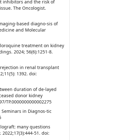
inhibitors and the risk of
issue. The Oncologist.
imaging-based diagno-sis of
Medicine and Molecular
hloroquine treatment on kidney
dings. 2024; 56(6):1251-8.
rejection in renal transplant
2;11(5): 1392. doi:
etween duration of de-layed
deceased donor kidney
.1097/TP.0000000000002275
In Seminars in Diagnos-tic
5
llograft: many questions
 2022;17(3):444-51. doi: