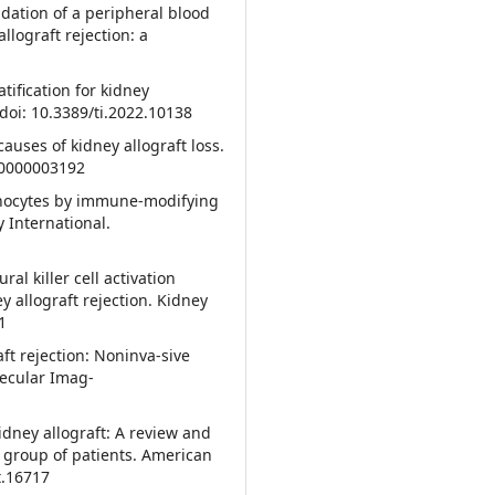
idation of a peripheral blood
lograft rejection: a
tification for kidney
 doi: 10.3389/ti.2022.10138
causes of kidney allograft loss.
000000003192
monocytes by immune-modifying
y International.
ral killer cell activation
y allograft rejection. Kidney
1
ft rejection: Noninva-sive
ecular Imag-
idney allograft: A review and
group of patients. American
t.16717