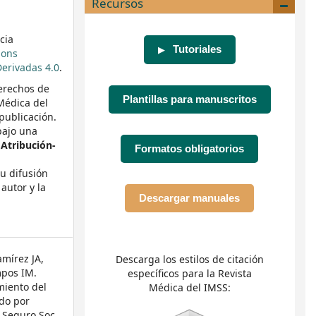
Recursos
cia
Tutoriales
▶
mons
erivadas 4.0
.
erechos de
Plantillas para manuscritos
 Médica del
publicación.
bajo una
Atribución-
Formatos obligatorios
su difusión
autor y la
Descargar manuales
amírez JA,
Descarga los estilos de citación
mpos IM.
específicos para la Revista
miento del
Médica del IMSS:
ado por
 Seguro Soc