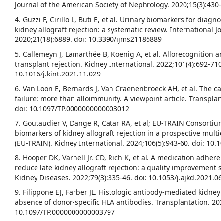
Journal of the American Society of Nephrology. 2020;15(3):430
4. Guzzi F, Cirillo L, Buti E, et al. Urinary biomarkers for diag
kidney allograft rejection: a systematic review. International J
2020;21(18):6889. doi: 10.3390/ijms21186889
5. Callemeyn J, Lamarthée B, Koenig A, et al. Allorecognition 
transplant rejection. Kidney International. 2022;101(4):692-710
10.1016/j.kint.2021.11.029
6. Van Loon E, Bernards J, Van Craenenbroeck AH, et al. The ca
failure: more than alloimmunity. A viewpoint article. Transplan
doi: 10.1097/TP.0000000000003012
7. Goutaudier V, Dange R, Catar RA, et al; EU-TRAIN Consortiu
biomarkers of kidney allograft rejection in a prospective mult
(EU-TRAIN). Kidney International. 2024;106(5):943-60. doi: 10.1
8. Hooper DK, Varnell Jr. CD, Rich K, et al. A medication adhe
reduce late kidney allograft rejection: a quality improvement 
Kidney Diseases. 2022;79(3):335-46. doi: 10.1053/j.ajkd.2021.0
9. Filippone EJ, Farber JL. Histologic antibody-mediated kidney 
absence of donor-specific HLA antibodies. Transplantation. 202
10.1097/TP.0000000000003797