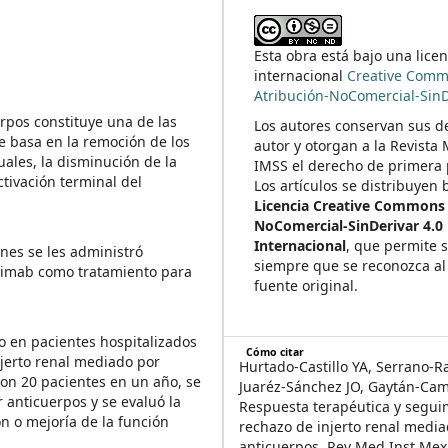
Esta obra está bajo una licen
internacional
Creative Com
Atribución-NoComercial-SinD
rpos constituye una de las
Los autores conservan sus d
se basa en la remoción de los
autor y otorgan a la Revista
uales, la disminución de la
IMSS el derecho de primera 
ctivación terminal del
Los artículos se distribuyen 
Licencia Creative Commons 
NoComercial-SinDerivar 4.0
Internacional
, que permite 
nes se les administró
siempre que se reconozca al 
uximab como tratamiento para
fuente original.
do en pacientes hospitalizados
Cómo citar
njerto renal mediado por
Hurtado-Castillo YA, Serrano-R
ron 20 pacientes en un año, se
Juaréz-Sánchez JO, Gaytán-Ca
r anticuerpos y se evaluó la
Respuesta terapéutica y segui
ón o mejoría de la función
rechazo de injerto renal medi
anticuerpos. Rev Med Inst Mex