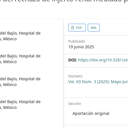
n.article.main##
##plugins.the
PDF
XML
del Bajío, Hospital de
o, México
Publicado
19 junio 2025
del Bajío, Hospital de
DOI:
https://doi.org/10.5281/
o, México
Número
del Bajío, Hospital de
Vol. 63 Núm. 3 (2025): Mayo-Ju
o, México
del Bajío, Hospital de
Sección
o, México
Aportación original