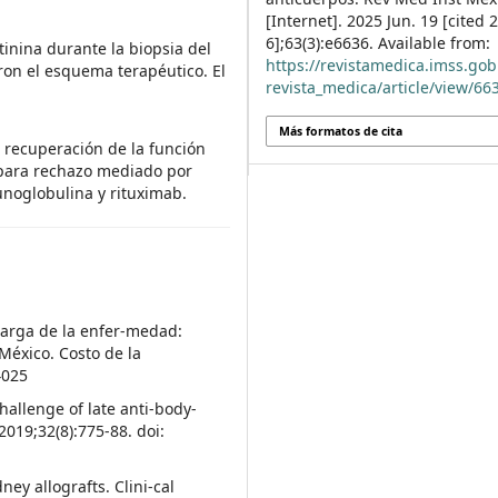
[Internet]. 2025 Jun. 19 [cited
6];63(3):e6636. Available from:
nina durante la biopsia del
https://revistamedica.imss.go
eron el esquema terapéutico. El
revista_medica/article/view/66
Más formatos de cita
 recuperación de la función
 para rechazo mediado por
unoglobulina y rituximab.
 Carga de la enfer-medad:
 México. Costo de la
4025
hallenge of late anti-body‐
2019;32(8):775-88. doi:
ney allografts. Clini-cal