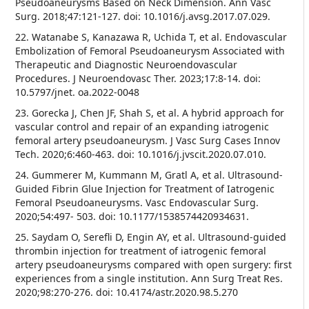
Pseudoaneurysms Based on Neck Dimension. Ann Vasc
Surg. 2018;47:121-127. doi: 10.1016/j.avsg.2017.07.029.
22. Watanabe S, Kanazawa R, Uchida T, et al. Endovascular
Embolization of Femoral Pseudoaneurysm Associated with
Therapeutic and Diagnostic Neuroendovascular
Procedures. J Neuroendovasc Ther. 2023;17:8-14. doi:
10.5797/jnet. oa.2022-0048
23. Gorecka J, Chen JF, Shah S, et al. A hybrid approach for
vascular control and repair of an expanding iatrogenic
femoral artery pseudoaneurysm. J Vasc Surg Cases Innov
Tech. 2020;6:460-463. doi: 10.1016/j.jvscit.2020.07.010.
24. Gummerer M, Kummann M, Gratl A, et al. Ultrasound-
Guided Fibrin Glue Injection for Treatment of Iatrogenic
Femoral Pseudoaneurysms. Vasc Endovascular Surg.
2020;54:497- 503. doi: 10.1177/1538574420934631.
25. Saydam O, Serefli D, Engin AY, et al. Ultrasound-guided
thrombin injection for treatment of iatrogenic femoral
artery pseudoaneurysms compared with open surgery: first
experiences from a single institution. Ann Surg Treat Res.
2020;98:270-276. doi: 10.4174/astr.2020.98.5.270