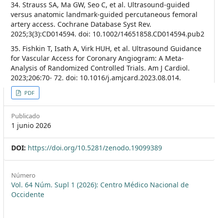
34. Strauss SA, Ma GW, Seo C, et al. Ultrasound-guided
versus anatomic landmark-guided percutaneous femoral
artery access. Cochrane Database Syst Rev.
2025;3(3):CD014594. doi: 10.1002/14651858.CD014594.pub2
35. Fishkin T, Isath A, Virk HUH, et al. Ultrasound Guidance
for Vascular Access for Coronary Angiogram: A Meta-
Analysis of Randomized Controlled Trials. Am J Cardiol.
2023;206:70- 72. doi: 10.1016/j.amjcard.2023.08.014.
##plugins.themes.themeEleven
PDF
Publicado
1 junio 2026
DOI:
https://doi.org/10.5281/zenodo.19099389
Número
Vol. 64 Núm. Supl 1 (2026): Centro Médico Nacional de
Occidente