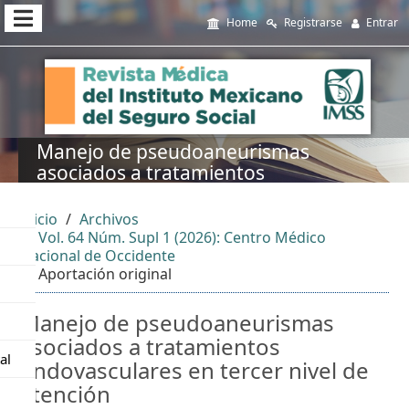
##plugins.themes.themeEleven
Home
Registrarse
Entrar
##plugins.themes.themeEleven.accessible_menu.main_navi
##plugins.themes.themeEleven.accessible_menu.main_cont
##plugins.themes.themeEleven.accessible_menu.sidebar##
Manejo de pseudoaneurismas
asociados a tratamientos
endovasculares en tercer nivel de
atención
Inicio
Archivos
Vol. 64 Núm. Supl 1 (2026): Centro Médico
Nacional de Occidente
Aportación original
Manejo de pseudoaneurismas
asociados a tratamientos
al
endovasculares en tercer nivel de
atención