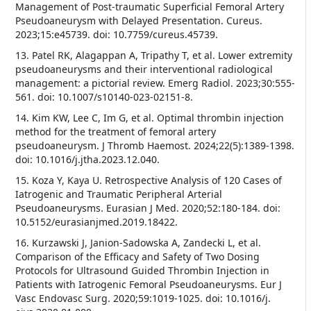
Management of Post-traumatic Superficial Femoral Artery
Pseudoaneurysm with Delayed Presentation. Cureus.
2023;15:e45739. doi: 10.7759/cureus.45739.
13. Patel RK, Alagappan A, Tripathy T, et al. Lower extremity
pseudoaneurysms and their interventional radiological
management: a pictorial review. Emerg Radiol. 2023;30:555-
561. doi: 10.1007/s10140-023-02151-8.
14. Kim KW, Lee C, Im G, et al. Optimal thrombin injection
method for the treatment of femoral artery
pseudoaneurysm. J Thromb Haemost. 2024;22(5):1389-1398.
doi: 10.1016/j.jtha.2023.12.040.
15. Koza Y, Kaya U. Retrospective Analysis of 120 Cases of
Iatrogenic and Traumatic Peripheral Arterial
Pseudoaneurysms. Eurasian J Med. 2020;52:180-184. doi:
10.5152/eurasianjmed.2019.18422.
16. Kurzawski J, Janion-Sadowska A, Zandecki L, et al.
Comparison of the Efficacy and Safety of Two Dosing
Protocols for Ultrasound Guided Thrombin Injection in
Patients with Iatrogenic Femoral Pseudoaneurysms. Eur J
Vasc Endovasc Surg. 2020;59:1019-1025. doi: 10.1016/j.