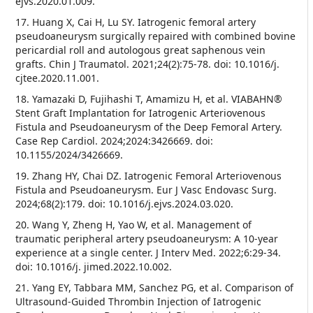
ejvs.2020.01.009.
17. Huang X, Cai H, Lu SY. Iatrogenic femoral artery
pseudoaneurysm surgically repaired with combined bovine
pericardial roll and autologous great saphenous vein
grafts. Chin J Traumatol. 2021;24(2):75-78. doi: 10.1016/j.
cjtee.2020.11.001.
18. Yamazaki D, Fujihashi T, Amamizu H, et al. VIABAHN®
Stent Graft Implantation for Iatrogenic Arteriovenous
Fistula and Pseudoaneurysm of the Deep Femoral Artery.
Case Rep Cardiol. 2024;2024:3426669. doi:
10.1155/2024/3426669.
19. Zhang HY, Chai DZ. Iatrogenic Femoral Arteriovenous
Fistula and Pseudoaneurysm. Eur J Vasc Endovasc Surg.
2024;68(2):179. doi: 10.1016/j.ejvs.2024.03.020.
20. Wang Y, Zheng H, Yao W, et al. Management of
traumatic peripheral artery pseudoaneurysm: A 10-year
experience at a single center. J Interv Med. 2022;6:29-34.
doi: 10.1016/j. jimed.2022.10.002.
21. Yang EY, Tabbara MM, Sanchez PG, et al. Comparison of
Ultrasound-Guided Thrombin Injection of Iatrogenic