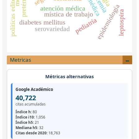
políticas editoriales
pretérmino
epidemiología
atención médica
leptospira
mística de trabajo
pediatría
diabetes mellitus
serovariedad
Metricas
Métricas alternativas
Google Académico
40,722
citas acumuladas
Índice h:
80
Índice i10:
1,056
Índice h5:
21
Mediana h5:
32
Citas desde 2020:
18,763