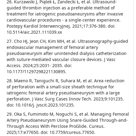
26. Kurzawski J, Piątek Ł, Zandecki Ł, et al. Ultrasound-
guided thrombin injection as a preferable method of
treatment for iatrogenic pseudoaneurysms after invasive
cardiovascular procedures - a single-center experience.
Postepy Kardiol Interwencyjnej. 2021;17:376-380. doi:
10.5114/aic.2021.111039.xx
27. Cho HJ, Jeon CH, Kim MH, et al. Ultrasonography-guided
endovascular management of femoral artery
pseudoaneurysm after unintended dialysis catheterization
with suture-mediated vascular closure devices. J Vasc
Access. 2024;25:2031- 2035. doi:
10.1177/11297298221130895.
28. Maeno R, Taniguchi R, Suhara M, et al. Area reduction
of perforation with a small-size sheath technique for
iatrogenic femoral artery pseudoaneurysm with a large
perforation. J Vasc Surg Cases Innov Tech. 2023;9:101235.
doi: 10.1016/j. jvscit.2023.101235.
29. Oka S, Fumimoto M, Noguchi S, et al. Managing Femoral
Artery Pseudoaneurysm Using Snare-Guided Through-and-
Through Access With Perclose ProGlide. Cureus.
2025;17:e77650. doi: 10.7759/cureus.77650.