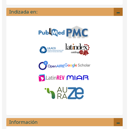
Indizada en:
Información