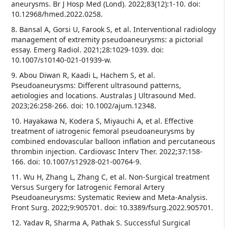
aneurysms. Br J Hosp Med (Lond). 2022;83(12):1-10. doi:
10.12968/hmed.2022.0258.
8. Bansal A, Gorsi U, Farook S, et al. Interventional radiology
management of extremity pseudoaneurysms: a pictorial
essay. Emerg Radiol. 2021;28:1029-1039. doi:
10.1007/s10140-021-01939-w.
9. Abou Diwan R, Kaadi L, Hachem S, et al.
Pseudoaneurysms: Different ultrasound patterns,
aetiologies and locations. Australas J Ultrasound Med.
2023;26:258-266. doi: 10.1002/ajum.12348.
10. Hayakawa N, Kodera S, Miyauchi A, et al. Effective
treatment of iatrogenic femoral pseudoaneurysms by
combined endovascular balloon inflation and percutaneous
thrombin injection. Cardiovasc Interv Ther. 2022;37:158-
166. doi: 10.1007/s12928-021-00764-9.
11. Wu H, Zhang L, Zhang C, et al. Non-Surgical treatment
Versus Surgery for Iatrogenic Femoral Artery
Pseudoaneurysms: Systematic Review and Meta-Analysis.
Front Surg. 2022;9:905701. doi: 10.3389/fsurg.2022.905701.
12. Yadav R, Sharma A, Pathak S. Successful Surgical