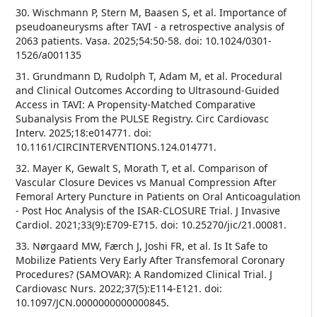
30. Wischmann P, Stern M, Baasen S, et al. Importance of
pseudoaneurysms after TAVI - a retrospective analysis of
2063 patients. Vasa. 2025;54:50-58. doi: 10.1024/0301-
1526/a001135
31. Grundmann D, Rudolph T, Adam M, et al. Procedural
and Clinical Outcomes According to Ultrasound-Guided
Access in TAVI: A Propensity-Matched Comparative
Subanalysis From the PULSE Registry. Circ Cardiovasc
Interv. 2025;18:e014771. doi:
10.1161/CIRCINTERVENTIONS.124.014771.
32. Mayer K, Gewalt S, Morath T, et al. Comparison of
Vascular Closure Devices vs Manual Compression After
Femoral Artery Puncture in Patients on Oral Anticoagulation
- Post Hoc Analysis of the ISAR-CLOSURE Trial. J Invasive
Cardiol. 2021;33(9):E709-E715. doi: 10.25270/jic/21.00081.
33. Nørgaard MW, Færch J, Joshi FR, et al. Is It Safe to
Mobilize Patients Very Early After Transfemoral Coronary
Procedures? (SAMOVAR): A Randomized Clinical Trial. J
Cardiovasc Nurs. 2022;37(5):E114-E121. doi:
10.1097/JCN.0000000000000845.