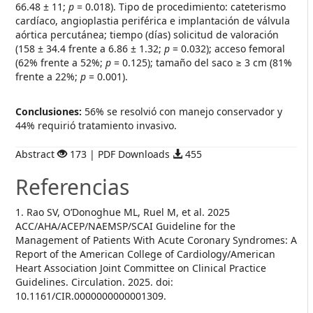
66.48 ± 11;
p
= 0.018). Tipo de procedimiento: cateterismo
cardíaco, angioplastia periférica e implantación de válvula
aórtica percutánea; tiempo (días) solicitud de valoración
(158 ± 34.4 frente a 6.86 ± 1.32;
p
= 0.032); acceso femoral
(62% frente a 52%;
p
= 0.125); tamaño del saco ≥ 3 cm (81%
frente a 22%;
p
= 0.001).
Conclusiones:
56% se resolvió con manejo conservador y
44% requirió tratamiento invasivo.
Abstract
173 | PDF Downloads
455
Referencias
1. Rao SV, O’Donoghue ML, Ruel M, et al. 2025
ACC/AHA/ACEP/NAEMSP/SCAI Guideline for the
Management of Patients With Acute Coronary Syndromes: A
Report of the American College of Cardiology/American
Heart Association Joint Committee on Clinical Practice
Guidelines. Circulation. 2025. doi:
10.1161/CIR.0000000000001309.