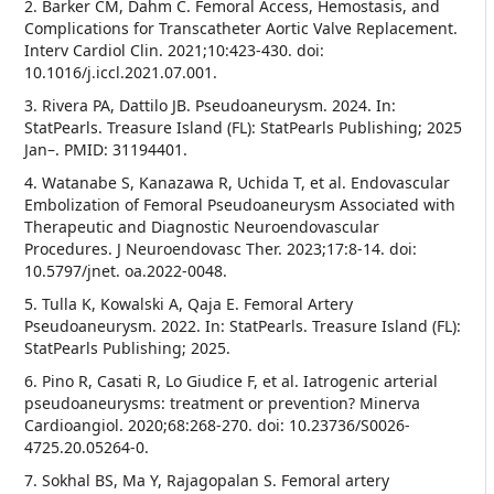
2. Barker CM, Dahm C. Femoral Access, Hemostasis, and
Complications for Transcatheter Aortic Valve Replacement.
Interv Cardiol Clin. 2021;10:423-430. doi:
10.1016/j.iccl.2021.07.001.
3. Rivera PA, Dattilo JB. Pseudoaneurysm. 2024. In:
StatPearls. Treasure Island (FL): StatPearls Publishing; 2025
Jan–. PMID: 31194401.
4. Watanabe S, Kanazawa R, Uchida T, et al. Endovascular
Embolization of Femoral Pseudoaneurysm Associated with
Therapeutic and Diagnostic Neuroendovascular
Procedures. J Neuroendovasc Ther. 2023;17:8-14. doi:
10.5797/jnet. oa.2022-0048.
5. Tulla K, Kowalski A, Qaja E. Femoral Artery
Pseudoaneurysm. 2022. In: StatPearls. Treasure Island (FL):
StatPearls Publishing; 2025.
6. Pino R, Casati R, Lo Giudice F, et al. Iatrogenic arterial
pseudoaneurysms: treatment or prevention? Minerva
Cardioangiol. 2020;68:268-270. doi: 10.23736/S0026-
4725.20.05264-0.
7. Sokhal BS, Ma Y, Rajagopalan S. Femoral artery