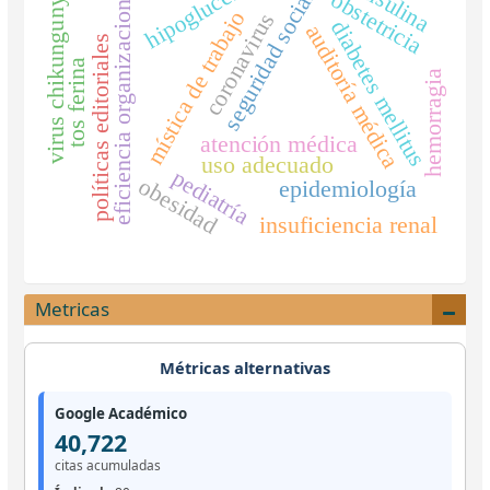
hipoglucemia
insulina
eficiencia organizacional
virus chikungunya
seguridad social
obstetricia
mística de trabajo
coronavirus
diabetes mellitus
auditoría médica
políticas editoriales
tos ferina
hemorragia
atención médica
uso adecuado
pediatría
obesidad
epidemiología
insuficiencia renal
Metricas
Métricas alternativas
Google Académico
40,722
citas acumuladas