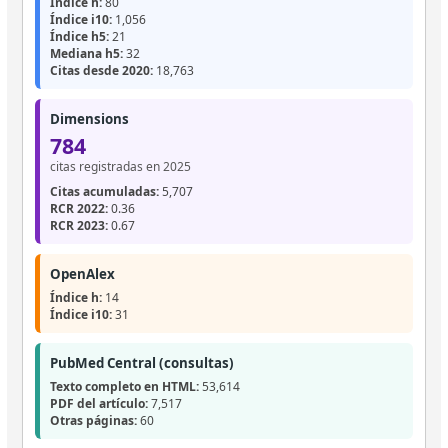
Índice h:
80
Índice i10:
1,056
Índice h5:
21
Mediana h5:
32
Citas desde 2020:
18,763
Dimensions
784
citas registradas en 2025
Citas acumuladas:
5,707
RCR 2022:
0.36
RCR 2023:
0.67
OpenAlex
Índice h:
14
Índice i10:
31
PubMed Central (consultas)
Texto completo en HTML:
53,614
PDF del artículo:
7,517
Otras páginas:
60