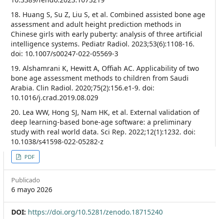
18. Huang S, Su Z, Liu S, et al. Combined assisted bone age
assessment and adult height prediction methods in
Chinese girls with early puberty: analysis of three artificial
intelligence systems. Pediatr Radiol. 2023;53(6):1108-16.
doi: 10.1007/s00247-022-05569-3
19. Alshamrani K, Hewitt A, Offiah AC. Applicability of two
bone age assessment methods to children from Saudi
Arabia. Clin Radiol. 2020;75(2):156.e1-9. doi:
10.1016/j.crad.2019.08.029
20. Lea WW, Hong SJ, Nam HK, et al. External validation of
deep learning-based bone-age software: a preliminary
study with real world data. Sci Rep. 2022;12(1):1232. doi:
10.1038/s41598-022-05282-z
##plugins.themes.themeEleven
PDF
Publicado
6 mayo 2026
DOI:
https://doi.org/10.5281/zenodo.18715240