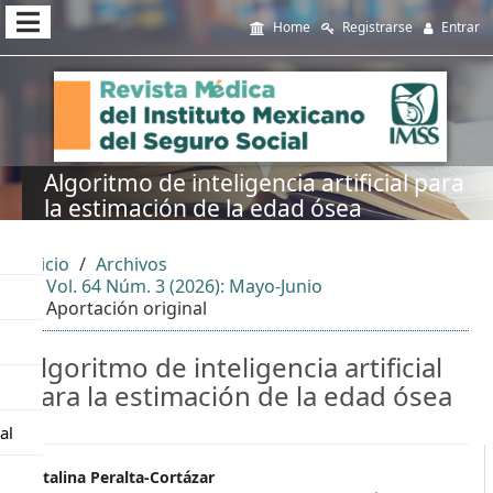
##plugins.themes.themeEleven
Home
Registrarse
Entrar
##plugins.themes.themeEleven.accessible_menu.main_navi
##plugins.themes.themeEleven.accessible_menu.main_cont
##plugins.themes.themeEleven.accessible_menu.sidebar##
Algoritmo de inteligencia artificial para
la estimación de la edad ósea
Inicio
Archivos
Vol. 64 Núm. 3 (2026): Mayo-Junio
Aportación original
Algoritmo de inteligencia artificial
para la estimación de la edad ósea
al
##plugins.themes.themeEleve
Catalina Peralta-Cortázar