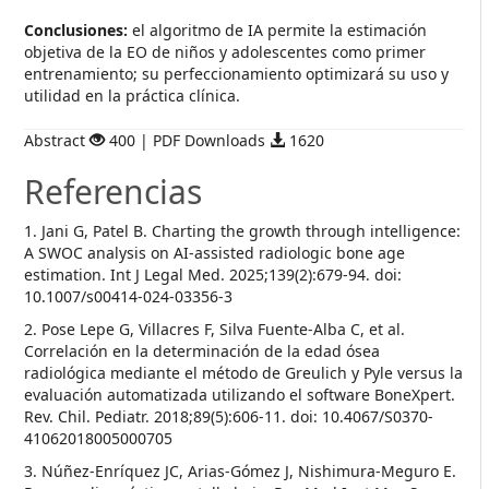
Conclusiones:
el algoritmo de IA permite la estimación
objetiva de la EO de niños y adolescentes como primer
entrenamiento; su perfeccionamiento optimizará su uso y
utilidad en la práctica clínica.
Abstract
400 | PDF Downloads
1620
Referencias
1. Jani G, Patel B. Charting the growth through intelligence:
A SWOC analysis on AI-assisted radiologic bone age
estimation. Int J Legal Med. 2025;139(2):679-94. doi:
10.1007/s00414-024-03356-3
2. Pose Lepe G, Villacres F, Silva Fuente-Alba C, et al.
Correlación en la determinación de la edad ósea
radiológica mediante el método de Greulich y Pyle versus la
evaluación automatizada utilizando el software BoneXpert.
Rev. Chil. Pediatr. 2018;89(5):606-11. doi: 10.4067/S0370-
41062018005000705
3. Núñez-Enríquez JC, Arias-Gómez J, Nishimura-Meguro E.