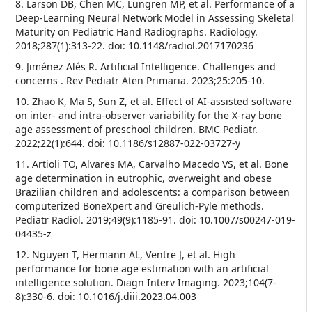
8. Larson DB, Chen MC, Lungren MP, et al. Performance of a
Deep-Learning Neural Network Model in Assessing Skeletal
Maturity on Pediatric Hand Radiographs. Radiology.
2018;287(1):313-22. doi: 10.1148/radiol.2017170236
9. Jiménez Alés R. Artificial Intelligence. Challenges and
concerns . Rev Pediatr Aten Primaria. 2023;25:205-10.
10. Zhao K, Ma S, Sun Z, et al. Effect of AI-assisted software
on inter- and intra-observer variability for the X-ray bone
age assessment of preschool children. BMC Pediatr.
2022;22(1):644. doi: 10.1186/s12887-022-03727-y
11. Artioli TO, Alvares MA, Carvalho Macedo VS, et al. Bone
age determination in eutrophic, overweight and obese
Brazilian children and adolescents: a comparison between
computerized BoneXpert and Greulich-Pyle methods.
Pediatr Radiol. 2019;49(9):1185-91. doi: 10.1007/s00247-019-
04435-z
12. Nguyen T, Hermann AL, Ventre J, et al. High
performance for bone age estimation with an artificial
intelligence solution. Diagn Interv Imaging. 2023;104(7-
8):330-6. doi: 10.1016/j.diii.2023.04.003