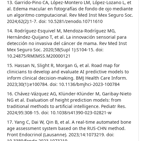
13. Garrido-Pino CA, López-Montero LM, López-Lozano L, et
al. Edema macular en fotografías de fondo de ojo mediante
un algoritmo computacional. Rev Med Inst Mex Seguro Soc.
2024;62(2):1-7. doi: 10.5281/zenodo.10711610
14. Rodríguez-Esquivel M, Mendoza-Rodríguez MG,
Hernández-Quijano T, et al. La innovación sensorial para
detección no invasiva del cáncer de mama. Rev Med Inst
Mex Seguro Soc. 2020;58(Supl 1):S104-15. doi:
10.24875/RMIMSS.M20000121
15. Hassan N, Slight R, Morgan G, et al. Road map for
clinicians to develop and evaluate AI predictive models to
inform clinical decision-making. BMJ Health Care Inform.
2023;30(1):e100784. doi: 10.1136/bmjhci-2023-100784
16. Chávez-Vázquez AG, Klünder-Klünder M, Garibay-Nieto
NG et al. Evaluation of height prediction models: from
traditional methods to artificial intelligence. Pediatr Res.
2024;95:308-15. doi: 10.1038/s41390-023-02821-w
17. Yang C, Dai W, Qin B, et al. A real-time automated bone
age assessment system based on the RUS-CHN method.
Front Endocrinol (Lausanne). 2023;14:1073219. doi:
10.3389/fendo.2023.1073219