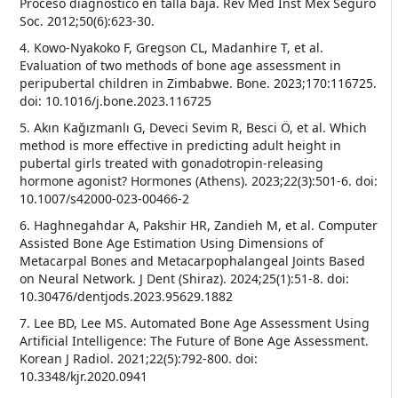
Proceso diagnóstico en talla baja. Rev Med Inst Mex Seguro
Soc. 2012;50(6):623-30.
4. Kowo-Nyakoko F, Gregson CL, Madanhire T, et al.
Evaluation of two methods of bone age assessment in
peripubertal children in Zimbabwe. Bone. 2023;170:116725.
doi: 10.1016/j.bone.2023.116725
5. Akın Kağızmanlı G, Deveci Sevim R, Besci Ö, et al. Which
method is more effective in predicting adult height in
pubertal girls treated with gonadotropin-releasing
hormone agonist? Hormones (Athens). 2023;22(3):501-6. doi:
10.1007/s42000-023-00466-2
6. Haghnegahdar A, Pakshir HR, Zandieh M, et al. Computer
Assisted Bone Age Estimation Using Dimensions of
Metacarpal Bones and Metacarpophalangeal Joints Based
on Neural Network. J Dent (Shiraz). 2024;25(1):51-8. doi:
10.30476/dentjods.2023.95629.1882
7. Lee BD, Lee MS. Automated Bone Age Assessment Using
Artificial Intelligence: The Future of Bone Age Assessment.
Korean J Radiol. 2021;22(5):792-800. doi:
10.3348/kjr.2020.0941