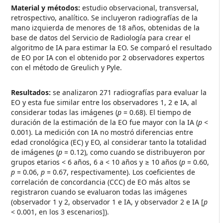
Material y métodos:
estudio observacional, transversal,
retrospectivo, analítico. Se incluyeron radiografías de la
mano izquierda de menores de 18 años, obtenidas de la
base de datos del Servicio de Radiología para crear el
algoritmo de IA para estimar la EO. Se comparó el resultado
de EO por IA con el obtenido por 2 observadores expertos
con el método de Greulich y Pyle.
Resultados:
se analizaron 271 radiografías para evaluar la
EO y esta fue similar entre los observadores 1, 2 e IA, al
considerar todas las imágenes (
p
= 0.68). El tiempo de
duración de la estimación de la EO fue mayor con la IA (
p
<
0.001). La medición con IA no mostró diferencias entre
edad cronológica (EC) y EO, al considerar tanto la totalidad
de imágenes (
p
= 0.12), como cuando se distribuyeron por
grupos etarios < 6 años, 6 a < 10 años y ≥ 10 años (
p
= 0.60,
p
= 0.06,
p
= 0.67, respectivamente). Los coeficientes de
correlación de concordancia (CCC) de EO más altos se
registraron cuando se evaluaron todas las imágenes
(observador 1 y 2, observador 1 e IA, y observador 2 e IA [
p
< 0.001, en los 3 escenarios]).